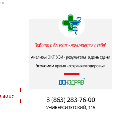
ся
А ДОНУ