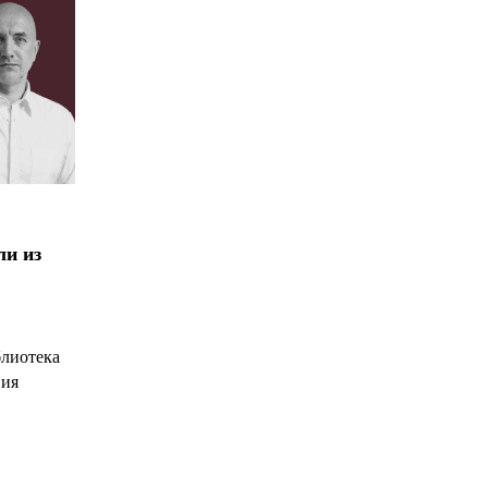
ли из
блиотека
ния