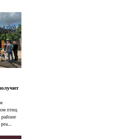
*
*
получит
ым
ком птиц
 районе
реа...