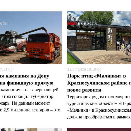
ОСТИ
НОВОСТИ
Я согласен с
Я согласен с
политикой конфиденциальности и защиты информации
политикой конфиденциальности и защиты информации
7:14:00
31/07/2026 18:18:00
ая кампания на Дону
Парк птиц «Малинки» в
 на финишную прямую
Красносулинском районе 
новое развити
 кампания – на завершающей
б этом сообщил губернатор
Территория рядом с популярн
арь. На данный момент
туристическим объектом «Пар
 2,9 миллиона гектаров – это
«Малинки» в Красносулинском
должна преобразиться в рамках 