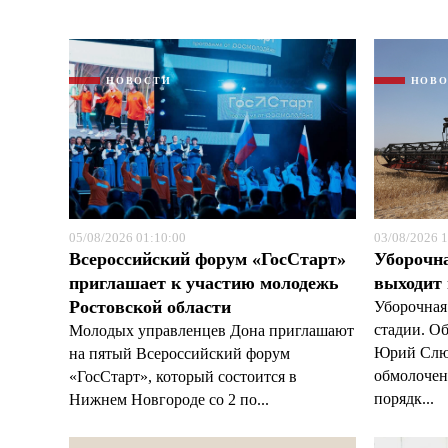
НОВОСТИ
НОВ
05/08/2026 01:10:00
03/08/2026 1
Всероссийский форум «ГосСтарт»
Уборочн
приглашает к участию молодежь
выходит
Ростовской области
Уборочная
стадии. О
Молодых управленцев Дона приглашают
Юрий Слюс
на пятый Всероссийский форум
обмолочено
«ГосСтарт», который состоится в
порядк...
Нижнем Новгороде со 2 по...