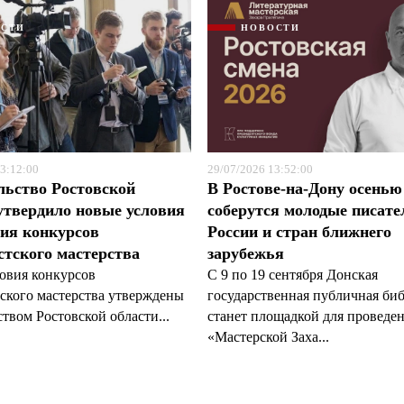
ОСТИ
НОВОСТИ
3:12:00
29/07/2026 13:52:00
льство Ростовской
В Ростове-на-Дону осенью
утвердило новые условия
соберутся молодые писате
ия конкурсов
России и стран ближнего
тского мастерства
зарубежья
овия конкурсов
С 9 по 19 сентября Донская
ского мастерства утверждены
государственная публичная би
твом Ростовской области...
станет площадкой для проведе
«Мастерской Заха...