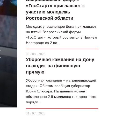
«ГосСтарт» приглашает к
ВОПРОС НЕДЕЛИ
участию молодежь
ПРЕМЬЕРА
Ростовской области
ТАМ И ТУТ
Молодых управленцев Дона приглашают
на пятый Всероссийский форум
СТИЛЬ ЖИЗНИ
«ГосСтарт», который состоится в Нижнем
Новгороде со 2 по...
ХАЙП
Й
03 / 08 / 2026
ЧЕЛОВЕК ОСОБЕННЫЙ
Уборочная кампания на Дону
выходит на финишную
КУЛЬТ ЕДЫ
прямую
АФИША
Уборочная кампания – на завершающей
стадии. Об этом сообщил губернатор
ЖУРНАЛ
Юрий Слюсарь. На данный момент
обмолочено 2,9 миллиона гектаров – это
порядк...
31 / 07 / 2026