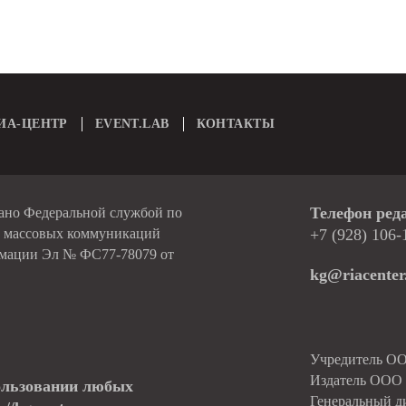
ИА-ЦЕНТР
EVENT.LAB
КОНТАКТЫ
Телефон ред
вано Федеральной службой по
и массовых коммуникаций
+7 (928) 106-
рмации Эл № ФС77-78079 от
kg@riacenter
Учредитель О
Издатель ОО
ользовании любых
Генеральный д