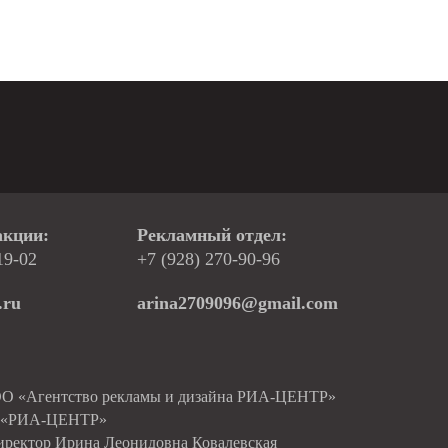
акции:
Рекламный отдел:
19-02
+7 (928) 270-90-96
.ru
arina2709096@gmail.com
ОО «Агентство рекламы и дизайна РИА-ЦЕНТР»
О «РИА-ЦЕНТР»
иректор Ирина Леонидовна Ковалевская