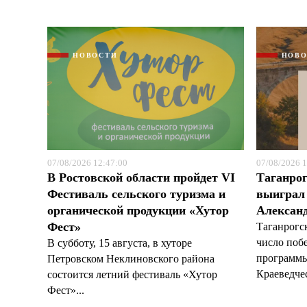
НОВОСТИ
НОВ
07/08/2026 12:47:00
07/08/2026 1
В Ростовской области пройдет VI
Таганрог
Фестиваль сельского туризма и
выиграл 
органической продукции «Хутор
Александ
Фест»
Таганрогс
число поб
В субботу, 15 августа, в хуторе
программы
Петровском Неклиновского района
Краеведчес
состоится летний фестиваль «Хутор
Фест»...