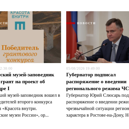
ОСТИ
НОВОСТИ
Я согласен с
Я согласен с
политикой конфиденциальности и защиты информации
политикой конфиденциальности и защиты информации
2:38:00
05/08/2026 19:49:00
ский музей-заповедник
Губернатор подписал
грант на проект об
распоряжение о введении
ре I
регионального режима Ч
кий музей-заповедник вошел в
Губернатор Юрий Слюсарь под
едителей второго конкурса
распоряжение о введении реж
 «Красота внутри.
чрезвычайной ситуации регио
кие музеи России», ор...
характера в Ростове-на-Дону, Н