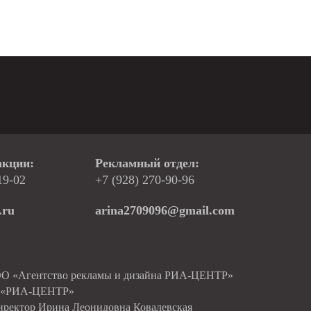
акции:
Рекламный отдел:
19-02
+7 (928) 270-90-96
.ru
arina2709096@gmail.com
ОО «Агентство рекламы и дизайна РИА-ЦЕНТР»
О «РИА-ЦЕНТР»
иректор Ирина Леонидовна Ковалевская