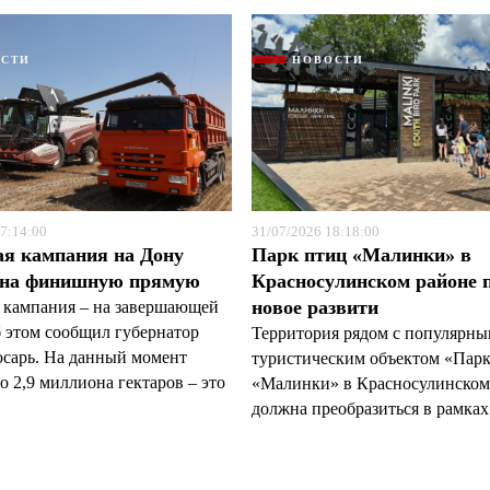
ОСТИ
НОВОСТИ
7:14:00
31/07/2026 18:18:00
ая кампания на Дону
Парк птиц «Малинки» в
 на финишную прямую
Красносулинском районе 
новое развити
 кампания – на завершающей
б этом сообщил губернатор
Территория рядом с популярн
арь. На данный момент
туристическим объектом «Пар
 2,9 миллиона гектаров – это
«Малинки» в Красносулинском
должна преобразиться в рамках 