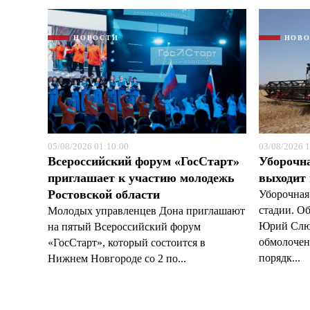
НОВОСТИ
НОВ
05/08/2026 01:10:00
03/08/2026 1
Всероссийский форум «ГосСтарт»
Уборочн
приглашает к участию молодежь
выходит
Ростовской области
Уборочная
стадии. О
Молодых управленцев Дона приглашают
Юрий Слюс
на пятый Всероссийский форум
обмолочено
«ГосСтарт», который состоится в
порядк...
Нижнем Новгороде со 2 по...