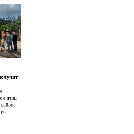
получит
ым
ком птиц
 районе
реа...