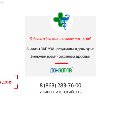
ся
А ДОНУ