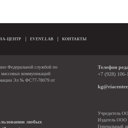
ИА-ЦЕНТР
EVENT.LAB
КОНТАКТЫ
Телефон ред
вано Федеральной службой по
и массовых коммуникаций
+7 (928) 106-
рмации Эл № ФС77-78079 от
kg@riacenter
Учредитель О
Издатель ОО
ользовании любых
Генеральный д