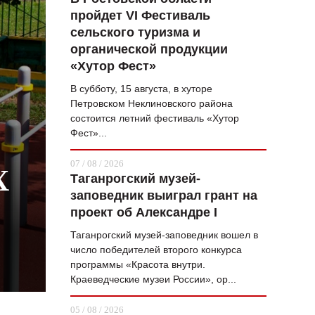
пройдет VI Фестиваль
ВОПРОС НЕДЕЛИ
сельского туризма и
ПРЕМЬЕРА
органической продукции
«Хутор Фест»
ТАМ И ТУТ
В субботу, 15 августа, в хуторе
СТИЛЬ ЖИЗНИ
Петровском Неклиновского района
состоится летний фестиваль «Хутор
ХАЙП
Фест»...
ЧЕЛОВЕК ОСОБЕННЫЙ
07 / 08 / 2026
Х
Таганрогский музей-
КУЛЬТ ЕДЫ
заповедник выиграл грант на
АФИША
проект об Александре I
Таганрогский музей-заповедник вошел в
ЖУРНАЛ
число победителей второго конкурса
программы «Красота внутри.
Краеведческие музеи России», ор...
05 / 08 / 2026