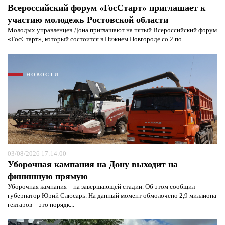
Всероссийский форум «ГосСтарт» приглашает к
участию молодежь Ростовской области
Молодых управленцев Дона приглашают на пятый Всероссийский форум
«ГосСтарт», который состоится в Нижнем Новгороде со 2 по...
НОВОСТИ
Я согласен с
политикой конфиденциальности и
защиты информации*
Я согласен с
политикой конфиденциальности и
защиты информации*
03/08/2026 17:14:00
Уборочная кампания на Дону выходит на
финишную прямую
Уборочная кампания – на завершающей стадии. Об этом сообщил
губернатор Юрий Слюсарь. На данный момент обмолочено 2,9 миллиона
гектаров – это порядк...