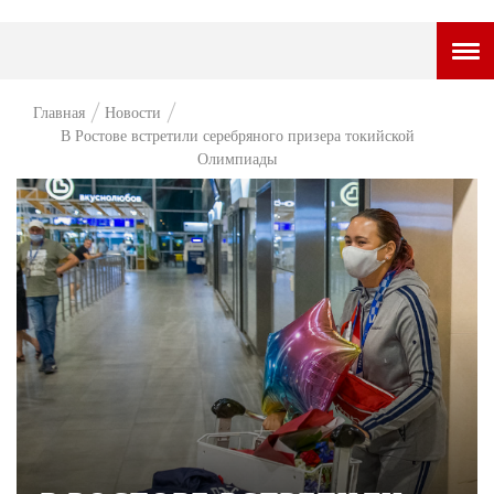
ГОРОДСКОЙ ПОРТАЛ
Главная
Новости
В Ростове встретили серебряного призера токийской
НОВОСТИ
Олимпиады
ВОПРОС НЕДЕЛИ
ПРЕМЬЕРА
ТАМ И ТУТ
СТИЛЬ ЖИЗНИ
ХАЙП
ЧЕЛОВЕК ОСОБЕННЫЙ
КУЛЬТ ЕДЫ
АФИША