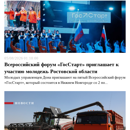
НОВОСТИ
05/08/2026 01:10:00
Всероссийский форум «ГосСтарт» приглашает к
участию молодежь Ростовской области
Молодых управленцев Дона приглашают на пятый Всероссийский форум
«ГосСтарт», который состоится в Нижнем Новгороде со 2 по...
Я согласен с
политикой конфиденциальности и
защиты информации*
Я согласен с
политикой конфиденциальности и
защиты информации*
НОВОСТИ