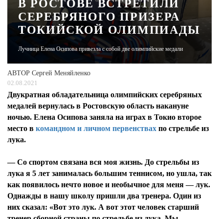
В РОСТОВЕ ВСТРЕТИЛИ
СЕРЕБРЯНОГО ПРИЗЕРА
ЖУРНАЛ
ТОКИЙСКОЙ ОЛИМПИАДЫ
Лучница Елена Осипова привезла с собой две олимпийские медали
АВТОР
Сергей Меняйленко
02.08.2021
Двукратная обладательница олимпийских серебряных
медалей вернулась в Ростовскую область накануне
ночью. Елена Осипова заняла на играх в Токио второе
место в
командном и личном первенствах
по стрельбе из
лука.
— Со спортом связана вся моя жизнь. До стрельбы из
лука я 5 лет занималась большим теннисом, но ушла, так
как появилось нечто новое и необычное для меня — лук.
Однажды в нашу школу пришли два тренера. Один из
них сказал: «Вот это лук. А вот этот человек старший
тренер сборной страны по стрельбе из лука. Мы