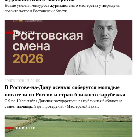
Новые условия конкурсов журналистского мастерства утверждены
правительством Ростовской области...
НОВОСТИ
Я согласен с
политикой конфиденциальности и
защиты информации*
Я согласен с
политикой конфиденциальности и
защиты информации*
29/07/2026 13:52:00
В Ростове-на-Дону осенью соберутся молодые
писатели из России и стран ближнего зарубежья
С 9 по 19 сентября Донская государственная публичная библиотека
станет площадкой для проведения «Мастерской Заха...
НОВОСТИ