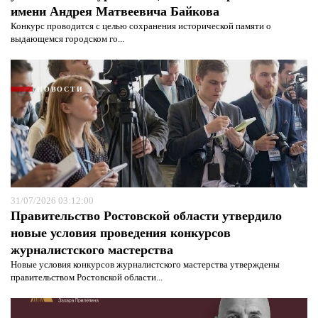
имени Андрея Матвеевича Байкова
Конкурс проводится с целью сохранения исторической памяти о
выдающемся городском го...
НОВОСТИ
Я согласен с
политикой конфиденциальности и
защиты информации*
Я согласен с
политикой конфиденциальности и
защиты информации*
31/07/2026 03:12:00
Правительство Ростовской области утвердило
новые условия проведения конкурсов
журналистского мастерства
Новые условия конкурсов журналистского мастерства утверждены
правительством Ростовской области...