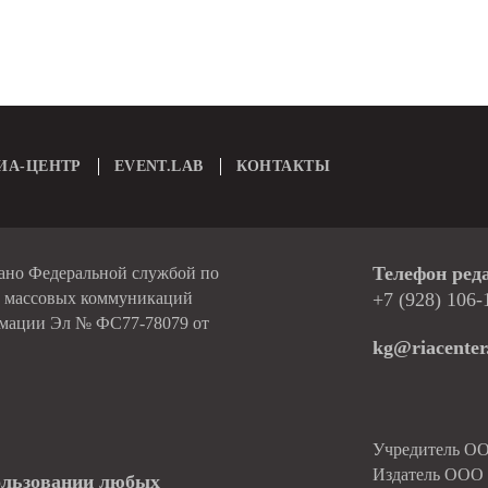
ИА-ЦЕНТР
EVENT.LAB
КОНТАКТЫ
Телефон ред
вано Федеральной службой по
и массовых коммуникаций
+7 (928) 106-
рмации Эл № ФС77-78079 от
kg@riacenter
Учредитель О
Издатель ОО
ользовании любых