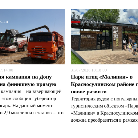
ОСТИ
НОВОСТИ
7:14:00
31/07/2026 18:18:00
ая кампания на Дону
Парк птиц «Малинки» в
 на финишную прямую
Красносулинском районе 
новое развити
 кампания – на завершающей
б этом сообщил губернатор
Территория рядом с популярн
арь. На данный момент
туристическим объектом «Пар
 2,9 миллиона гектаров – это
«Малинки» в Красносулинском
должна преобразиться в рамках 