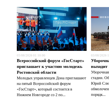
НОВОСТИ
НОВ
05/08/2026 01:10:00
03/08/2026 1
Всероссийский форум «ГосСтарт»
Уборочн
приглашает к участию молодежь
выходит
Ростовской области
Уборочная
стадии. О
Молодых управленцев Дона приглашают
Юрий Слюс
на пятый Всероссийский форум
обмолочено
«ГосСтарт», который состоится в
порядк...
Нижнем Новгороде со 2 по...