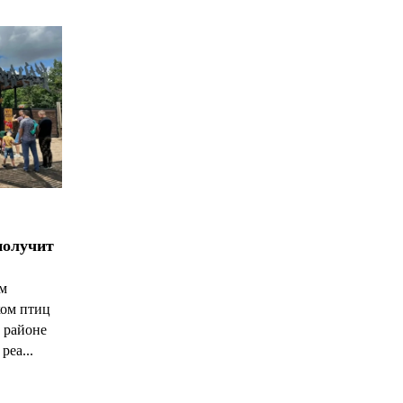
получит
ым
ком птиц
 районе
реа...