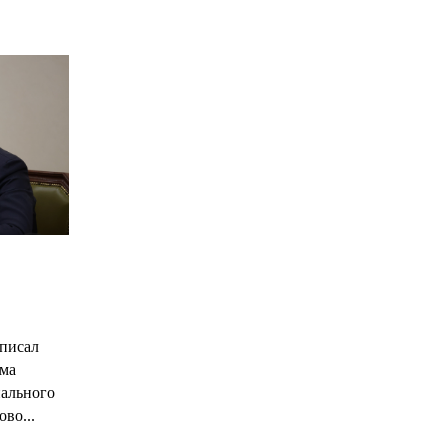
С
писал
има
нального
ово...