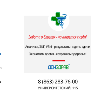
в
о
о