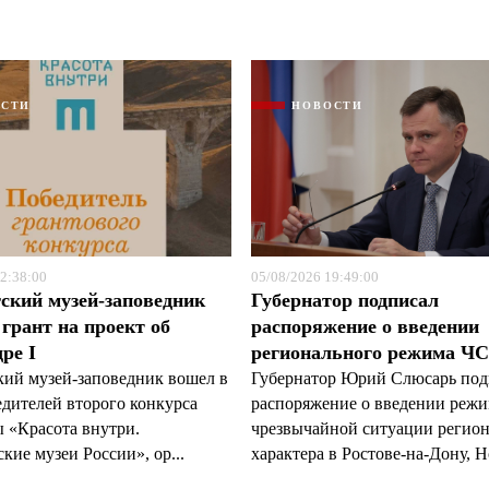
ОСТИ
НОВОСТИ
2:38:00
05/08/2026 19:49:00
ский музей-заповедник
Губернатор подписал
грант на проект об
распоряжение о введении
ре I
регионального режима Ч
кий музей-заповедник вошел в
Губернатор Юрий Слюсарь под
едителей второго конкурса
распоряжение о введении реж
 «Красота внутри.
чрезвычайной ситуации регио
кие музеи России», ор...
характера в Ростове-на-Дону, Н