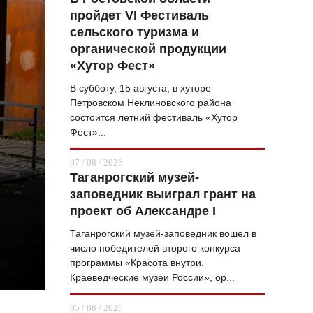
пройдет VI Фестиваль
ВОПРОС НЕДЕЛИ
сельского туризма и
ПРЕМЬЕРА
органической продукции
«Хутор Фест»
ТАМ И ТУТ
В субботу, 15 августа, в хуторе
СТИЛЬ ЖИЗНИ
Петровском Неклиновского района
состоится летний фестиваль «Хутор
ХАЙП
Фест»...
ЧЕЛОВЕК ОСОБЕННЫЙ
07 / 08 / 2026
Таганрогский музей-
КУЛЬТ ЕДЫ
заповедник выиграл грант на
АФИША
проект об Александре I
Таганрогский музей-заповедник вошел в
ЖУРНАЛ
число победителей второго конкурса
программы «Красота внутри.
Краеведческие музеи России», ор...
05 / 08 / 2026