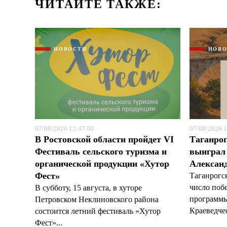
ЧИТАЙТЕ ТАКЖЕ:
НОВОСТИ
НОВ
07/08/2026 12:47:00
07/08/2026 1
В Ростовской области пройдет VI
Таганрог
Фестиваль сельского туризма и
выиграл 
органической продукции «Хутор
Александ
Фест»
Таганрогс
число поб
В субботу, 15 августа, в хуторе
программы
Петровском Неклиновского района
Краеведчес
состоится летний фестиваль «Хутор
Фест»...