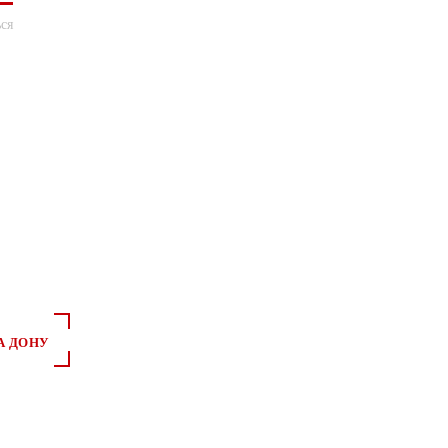
ся
А ДОНУ
*
*