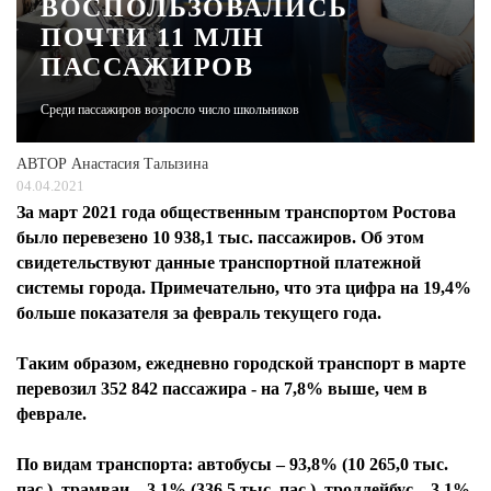
ВОСПОЛЬЗОВАЛИСЬ
ПОЧТИ 11 МЛН
ЖУРНАЛ
ПАССАЖИРОВ
Среди пассажиров возросло число школьников
АВТОР
Анастасия Талызина
04.04.2021
За март 2021 года общественным транспортом Ростова
было перевезено 10 938,1 тыс. пассажиров. Об этом
свидетельствуют данные транспортной платежной
системы города. Примечательно, что эта цифра на 19,4%
больше показателя за февраль текущего года.
Таким образом, ежедневно городской транспорт в марте
перевозил 352 842 пассажира - на 7,8% выше, чем в
феврале.
По видам транспорта: автобусы – 93,8% (10 265,0 тыс.
пас.), трамваи – 3,1% (336,5 тыс. пас.), троллейбус – 3,1%