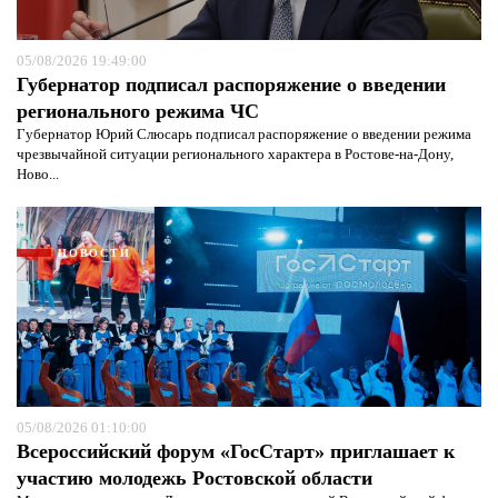
05/08/2026 19:49:00
Губернатор подписал распоряжение о введении
регионального режима ЧС
Губернатор Юрий Слюсарь подписал распоряжение о введении режима
чрезвычайной ситуации регионального характера в Ростове-на-Дону,
Ново...
НОВОСТИ
Я согласен с
политикой конфиденциальности и
05/08/2026 01:10:00
защиты информации*
Я согласен с
политикой конфиденциальности и
Всероссийский форум «ГосСтарт» приглашает к
защиты информации*
участию молодежь Ростовской области