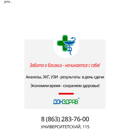
реа...