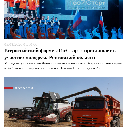
05/08/2026 01:10:00
Всероссийский форум «ГосСтарт» приглашает к
участию молодежь Ростовской области
Молодых управленцев Дона приглашают на пятый Всероссийский форум
«ГосСтарт», который состоится в Нижнем Новгороде со 2 по...
Я согласен с
политикой конфиденциальности и
защиты информации*
Я согласен с
политикой конфиденциальности и
защиты информации*
НОВОСТИ