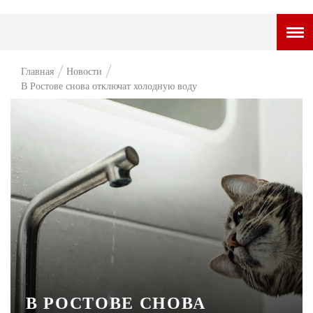
ГОРОДСКОЙ ПОРТАЛ
Главная
Новости
В Ростове снова отключат холодную воду
НОВОСТИ
ВОПРОС НЕДЕЛИ
ПРЕМЬЕРА
ТАМ И ТУТ
СТИЛЬ ЖИЗНИ
ХАЙП
ЧЕЛОВЕК ОСОБЕННЫЙ
КУЛЬТ ЕДЫ
В РОСТОВЕ СНОВА
АФИША