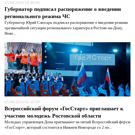
05/08/2026 19:49:00
Губернатор подписал распоряжение о введении
регионального режима ЧС
Губернатор Юрий Слюсарь подписал распоряжение о введении режима
чрезвычайной ситуации регионального характера в Ростове-на-Дону,
Ново...
НОВОСТИ
05/08/2026 01:10:00
Всероссийский форум «ГосСтарт» приглашает к
Я согласен с
политикой конфиденциальности и
защиты информации*
Я согласен с
политикой конфиденциальности и
участию молодежь Ростовской области
защиты информации*
Молодых управленцев Дона приглашают на пятый Всероссийский форум
«ГосСтарт», который состоится в Нижнем Новгороде со 2 по...