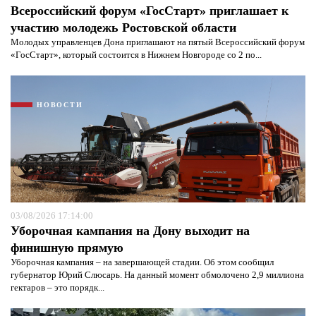
Всероссийский форум «ГосСтарт» приглашает к
участию молодежь Ростовской области
Молодых управленцев Дона приглашают на пятый Всероссийский форум
«ГосСтарт», который состоится в Нижнем Новгороде со 2 по...
НОВОСТИ
Я согласен с
политикой конфиденциальности и
защиты информации*
Я согласен с
политикой конфиденциальности и
защиты информации*
03/08/2026 17:14:00
Уборочная кампания на Дону выходит на
финишную прямую
Уборочная кампания – на завершающей стадии. Об этом сообщил
губернатор Юрий Слюсарь. На данный момент обмолочено 2,9 миллиона
гектаров – это порядк...