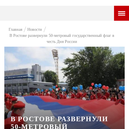
ГОРОДСКОЙ ПОРТАЛ
Главная
Новости
В Ростове развернули 50-метровый государственный флаг в
НОВОСТИ
честь Дня России
ВОПРОС НЕДЕЛИ
ПРЕМЬЕРА
ТАМ И ТУТ
СТИЛЬ ЖИЗНИ
ХАЙП
ЧЕЛОВЕК ОСОБЕННЫЙ
В РОСТОВЕ РАЗВЕРНУЛИ
КУЛЬТ ЕДЫ
50-МЕТРОВЫЙ
АФИША