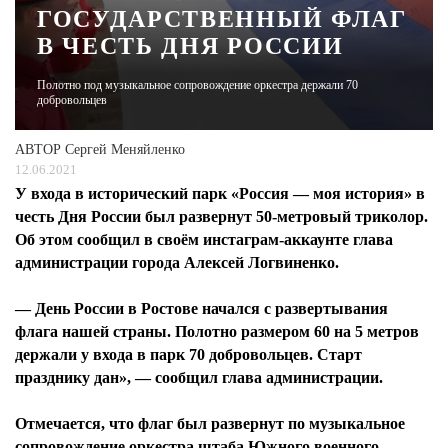
ГОСУДАРСТВЕННЫЙ ФЛАГ
В ЧЕСТЬ ДНЯ РОССИИ
ЖУРНАЛ
Полотно под музыкальное сопровождение оркестра держали 70
добровольцев
АВТОР
Сергей Меняйленко
12.06.2021
У входа в исторический парк «Россия — моя история» в
честь Дня России был развернут 50-метровый триколор.
Об этом сообщил в своём инстаграм-аккаунте глава
администрации города Алексей Логвиненко.
— День России в Ростове начался с развертывания
флага нашей страны. Полотно размером 60 на 5 метров
держали у входа в парк 70 добровольцев. Старт
празднику дан», — сообщил глава администрации.
Отмечается, что флаг был развернут по музыкальное
сопровождение оркестра штаба Южного военного