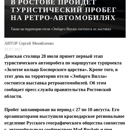
В РОСТОВЕ ПРОЙДЁТ
ТУРИСТИЧЕСКИЙ ПРОБЕГ
ЖУРНАЛ
НА РЕТРО-АВТОМОБИЛЯХ
Также на территории отеля «Эмбарго Вилла» состоится их выставка
АВТОР
Сергей Меняйленко
26.07.2021
Донская столица 28 июля примет первый этап
туристического автопробега по маршрутам турпроекта
«Золотое кольцо Боспорского царства». Кроме того, в
этот день на территории отеля «Эмбарго Вилла»
состоится выставка ретроавтомобилей. Об этом
сообщает пресс-служба правительства Ростовской
области.
Пробег запланирован на период с 27 по 10 августа. Его
организаторами выступили краснодарское региональное
отделение Русского географического общества совместно
с автомобильным сообществом Mad Buckets и при