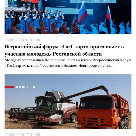
05/08/2026 01:10:00
Всероссийский форум «ГосСтарт» приглашает к
участию молодежь Ростовской области
Молодых управленцев Дона приглашают на пятый Всероссийский форум
«ГосСтарт», который состоится в Нижнем Новгороде со 2 по...
Я согласен с
политикой конфиденциальности и
защиты информации*
Я согласен с
политикой конфиденциальности и
защиты информации*
НОВОСТИ
03/08/2026 17:14:00