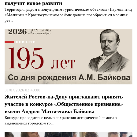
получит новое развити
Территория рядом с популярным туристическим объектом «Парком птиц
«Малинки» в Красносулинском районе должна преобразиться в рамках
реа...
НОВОСТИ
31/07/2026 03:40:00
Жителей Ростов-на-Дону приглашают принять
участие в конкурсе «Общественное признание»
Я согласен с
политикой конфиденциальности и
защиты информации*
Я согласен с
политикой конфиденциальности и
имени Андрея Матвеевича Байкова
защиты информации*
Конкурс проводится с целью сохранения исторической памяти о
выдающемся городском го...