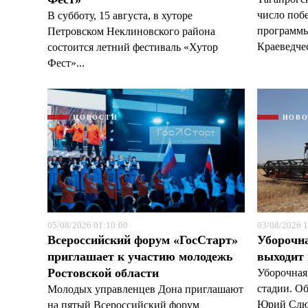
число поб
В субботу, 15 августа, в хуторе
программы
Петровском Неклиновского района
Краеведчес
состоится летний фестиваль «Хутор
Фест»...
НОВОСТИ
НОВ
05/08/2026 01:10:00
03/08/2026 1
Всероссийский форум «ГосСтарт»
Уборочн
приглашает к участию молодежь
выходит
Ростовской области
Уборочная
стадии. О
Молодых управленцев Дона приглашают
Юрий Слюс
на пятый Всероссийский форум