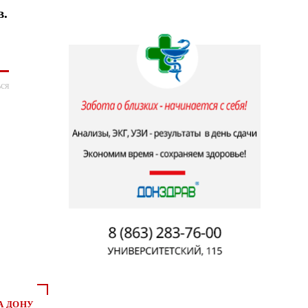
в.
ся
А ДОНУ