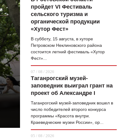
пройдет VI Фестиваль
ВОПРОС НЕДЕЛИ
сельского туризма и
ПРЕМЬЕРА
органической продукции
«Хутор Фест»
ТАМ И ТУТ
В субботу, 15 августа, в хуторе
СТИЛЬ ЖИЗНИ
Петровском Неклиновского района
состоится летний фестиваль «Хутор
ХАЙП
Фест»...
ЧЕЛОВЕК ОСОБЕННЫЙ
07 / 08 / 2026
N
Таганрогский музей-
КУЛЬТ ЕДЫ
заповедник выиграл грант на
АФИША
проект об Александре I
Таганрогский музей-заповедник вошел в
ЖУРНАЛ
число победителей второго конкурса
программы «Красота внутри.
Краеведческие музеи России», ор...
05 / 08 / 2026