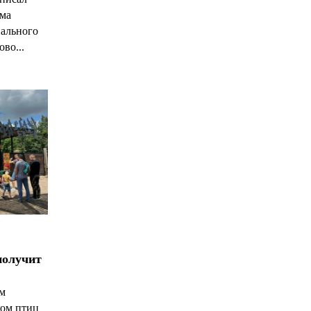
има
нального
ово...
получит
ым
ком птиц