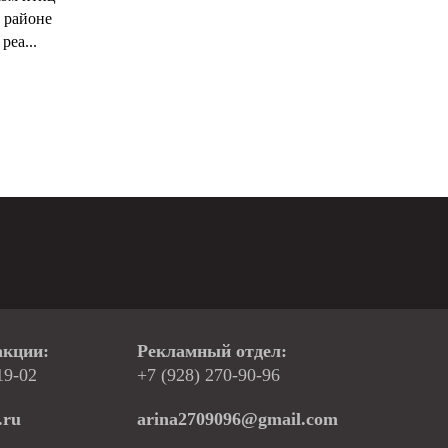
 районе
реа...
акции:
Рекламный отдел:
19-02
+7 (928) 270-90-96
.ru
arina2709096@gmail.com