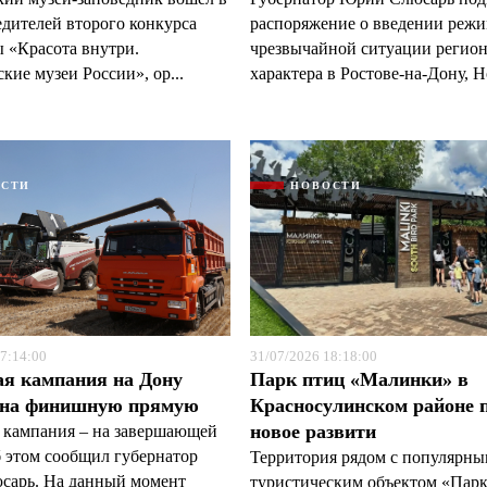
едителей второго конкурса
распоряжение о введении реж
 «Красота внутри.
чрезвычайной ситуации регио
кие музеи России», ор...
характера в Ростове-на-Дону, Н
ОСТИ
НОВОСТИ
7:14:00
31/07/2026 18:18:00
ая кампания на Дону
Парк птиц «Малинки» в
 на финишную прямую
Красносулинском районе 
новое развити
 кампания – на завершающей
б этом сообщил губернатор
Территория рядом с популярн
арь. На данный момент
туристическим объектом «Пар