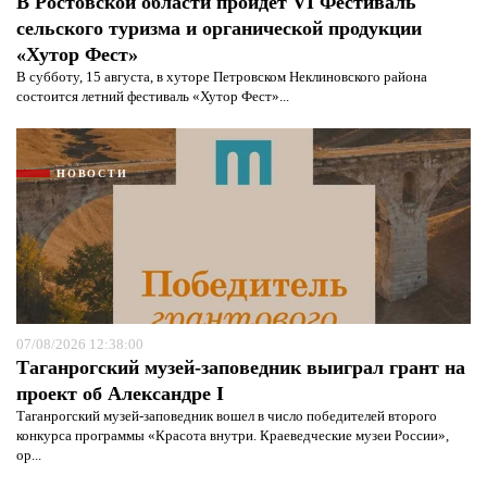
В Ростовской области пройдет VI Фестиваль
Я согласен с
политикой конфиденциальности и
защиты информации*
Я согласен с
политикой конфиденциальности и
сельского туризма и органической продукции
защиты информации*
«Хутор Фест»
В субботу, 15 августа, в хуторе Петровском Неклиновского района
состоится летний фестиваль «Хутор Фест»...
НОВОСТИ
07/08/2026 12:38:00
Таганрогский музей-заповедник выиграл грант на
проект об Александре I
Таганрогский музей-заповедник вошел в число победителей второго
конкурса программы «Красота внутри. Краеведческие музеи России»,
ор...