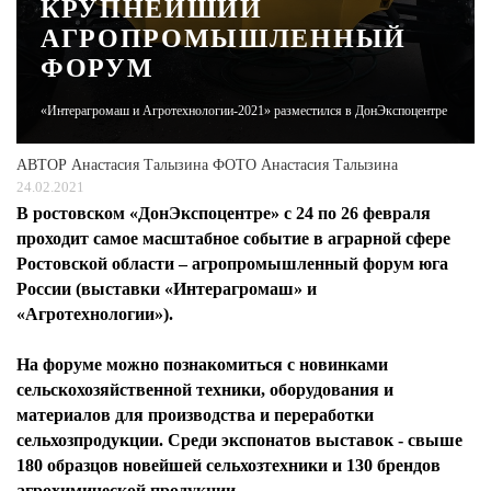
КРУПНЕЙШИЙ
АГРОПРОМЫШЛЕННЫЙ
ЖУРНАЛ
ФОРУМ
«Интерагромаш и Агротехнологии-2021» разместился в ДонЭкспоцентре
АВТОР
Анастасия Талызина ФОТО Анастасия Талызина
24.02.2021
В ростовском «ДонЭкспоцентре» с 24 по 26 февраля
проходит самое масштабное событие в аграрной сфере
Ростовской области – агропромышленный форум юга
России (выставки «Интерагромаш» и
«Агротехнологии»).
На форуме можно познакомиться с новинками
сельскохозяйственной техники, оборудования и
материалов для производства и переработки
сельхозпродукции. Среди экспонатов выставок - свыше
180 образцов новейшей сельхозтехники и 130 брендов
агрохимической продукции.