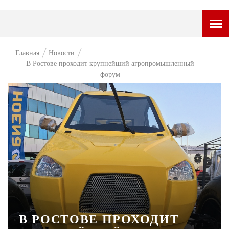
ГОРОДСКОЙ ПОРТАЛ
Главная
Новости
В Ростове проходит крупнейший агропромышленный
НОВОСТИ
форум
ВОПРОС НЕДЕЛИ
ПРЕМЬЕРА
ТАМ И ТУТ
СТИЛЬ ЖИЗНИ
ХАЙП
ЧЕЛОВЕК ОСОБЕННЫЙ
КУЛЬТ ЕДЫ
В РОСТОВЕ ПРОХОДИТ
АФИША