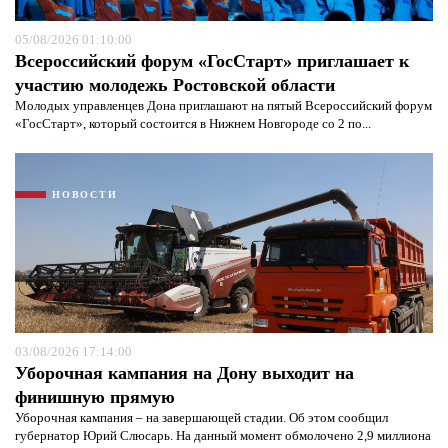
05/08/2026 01:10:00
Всероссийский форум «ГосСтарт» приглашает к
участию молодежь Ростовской области
Молодых управленцев Дона приглашают на пятый Всероссийский форум
«ГосСтарт», который состоится в Нижнем Новгороде со 2 по...
НОВОСТИ
Я согласен с
политикой конфиденциальности и
защиты информации*
Я согласен с
политикой конфиденциальности и
защиты информации*
03/08/2026 17:14:00
Уборочная кампания на Дону выходит на
финишную прямую
Уборочная кампания – на завершающей стадии. Об этом сообщил
губернатор Юрий Слюсарь. На данный момент обмолочено 2,9 миллиона