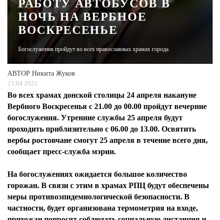
РАБОТУ АВТОБУСОВ В
НОЧЬ НА ВЕРБНОЕ
ЖУРНАЛ
ВОСКРЕСЕНЬЕ
Богослужения пройдут во всех православных храмах города
АВТОР
Никита Жуков
23.04.2021
Во всех храмах донской столицы 24 апреля накануне
Вербного Воскресенья с 21.00 до 00.00 пройдут вечерние
богослужения. Утренние службы 25 апреля будут
проходить приблизительно с 06.00 до 13.00. Освятить
вербы ростовчане смогут 25 апреля в течение всего дня,
сообщает пресс-служба мэрии.
На богослужениях ожидается большое количество
горожан. В связи с этим в храмах РПЦ будут обеспечены
меры противоэпидемиологической безопасности. В
частности, будет организована термометрия на входе,
прихожан попросят соблюдать социальную дистанция и