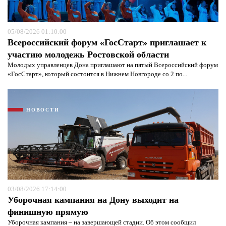
05/08/2026 01:10:00
Всероссийский форум «ГосСтарт» приглашает к
участию молодежь Ростовской области
Молодых управленцев Дона приглашают на пятый Всероссийский форум
«ГосСтарт», который состоится в Нижнем Новгороде со 2 по...
НОВОСТИ
Я согласен с
политикой конфиденциальности и
защиты информации*
Я согласен с
политикой конфиденциальности и
защиты информации*
03/08/2026 17:14:00
Уборочная кампания на Дону выходит на
финишную прямую
Уборочная кампания – на завершающей стадии. Об этом сообщил