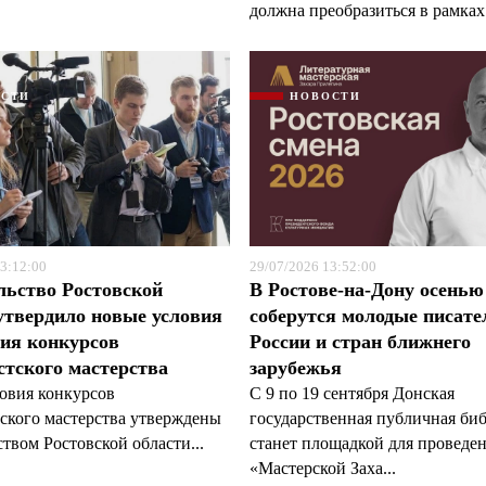
должна преобразиться в рамках 
ОСТИ
НОВОСТИ
3:12:00
29/07/2026 13:52:00
льство Ростовской
В Ростове-на-Дону осенью
утвердило новые условия
соберутся молодые писате
ия конкурсов
России и стран ближнего
тского мастерства
зарубежья
овия конкурсов
С 9 по 19 сентября Донская
ского мастерства утверждены
государственная публичная би
твом Ростовской области...
станет площадкой для проведе
«Мастерской Заха...