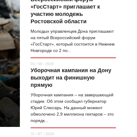
«ГосСтарт» приглашает к
ВОПРОС НЕДЕЛИ
участию молодежь
ПРЕМЬЕРА
Ростовской области
ТАМ И ТУТ
Молодых управленцев Дона приглашают
на пятый Всероссийский форум
СТИЛЬ ЖИЗНИ
«ГосСтарт», который состоится в Нижнем
Новгороде со 2 по...
ХАЙП
03 / 08 / 2026
ЧЕЛОВЕК ОСОБЕННЫЙ
Уборочная кампания на Дону
выходит на финишную
КУЛЬТ ЕДЫ
прямую
АФИША
Уборочная кампания – на завершающей
стадии. Об этом сообщил губернатор
ЖУРНАЛ
Юрий Слюсарь. На данный момент
обмолочено 2,9 миллиона гектаров – это
порядк...
31 / 07 / 2026