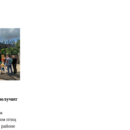
*
*
получит
ым
ком птиц
 районе