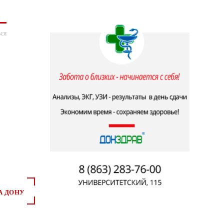
ся
А ДОНУ