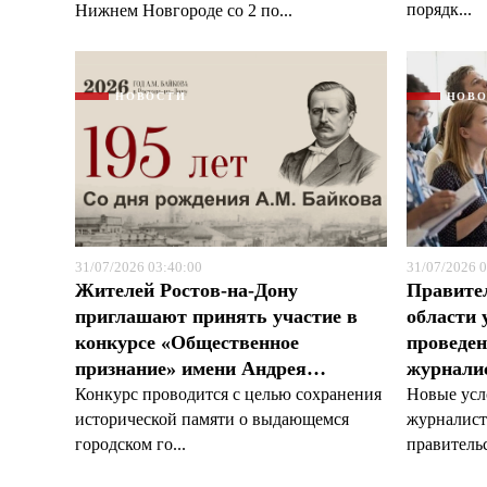
порядк...
Нижнем Новгороде со 2 по...
НОВОСТИ
НОВ
31/07/2026 03:40:00
31/07/2026 0
Жителей Ростов-на-Дону
Правите
приглашают принять участие в
области 
конкурсе «Общественное
проведен
признание» имени Андрея…
журналис
Конкурс проводится с целью сохранения
Новые усл
исторической памяти о выдающемся
журналист
городском го...
правительс