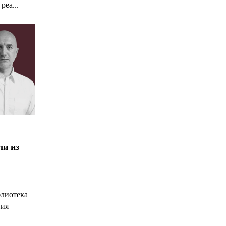
реа...
ли из
блиотека
ния