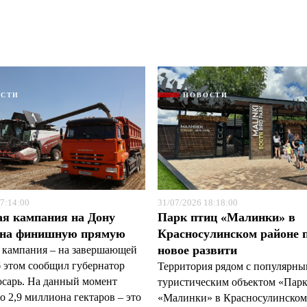
ОСТИ
НОВОСТИ
Я согласен с
Я согласен с
политикой конфиденциальности и защиты информации
политикой конфиденциальности и защиты информации
7:14:00
31/07/2026 18:18:00
ая кампания на Дону
Парк птиц «Малинки» в
 на финишную прямую
Красносулинском районе 
новое развити
 кампания – на завершающей
б этом сообщил губернатор
Территория рядом с популярн
арь. На данный момент
туристическим объектом «Пар
 2,9 миллиона гектаров – это
«Малинки» в Красносулинском