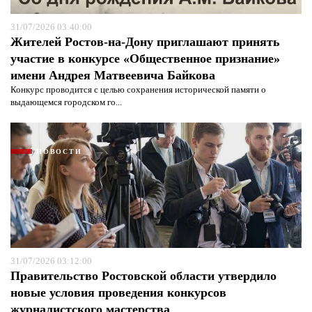
31/07/2026 03:40:00
Жителей Ростов-на-Дону приглашают принять
участие в конкурсе «Общественное признание»
имени Андрея Матвеевича Байкова
Конкурс проводится с целью сохранения исторической памяти о
выдающемся городском го...
Я согласен с
политикой конфиденциальности и
НОВОСТИ
защиты информации*
Я согласен с
политикой конфиденциальности и
защиты информации*
31/07/2026 03:12:00
Правительство Ростовской области утвердило
новые условия проведения конкурсов
журналистского мастерства