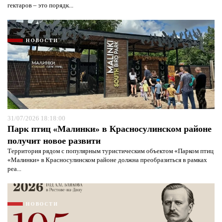
гектаров – это порядк...
Я согласен с
политикой конфиденциальности и
защиты информации*
Я согласен с
политикой конфиденциальности и
защиты информации*
НОВОСТИ
31/07/2026 18:18:00
Парк птиц «Малинки» в Красносулинском районе
получит новое развити
Территория рядом с популярным туристическим объектом «Парком птиц
«Малинки» в Красносулинском районе должна преобразиться в рамках
реа...
НОВОСТИ