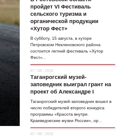
пройдет VI Фестиваль
ВОПРОС НЕДЕЛИ
сельского туризма и
ПРЕМЬЕРА
органической продукции
«Хутор Фест»
ТАМ И ТУТ
В субботу, 15 августа, в хуторе
СТИЛЬ ЖИЗНИ
Петровском Неклиновского района
состоится летний фестиваль «Хутор
ХАЙП
Фест»...
ЧЕЛОВЕК ОСОБЕННЫЙ
07 / 08 / 2026
Таганрогский музей-
КУЛЬТ ЕДЫ
заповедник выиграл грант на
АФИША
проект об Александре I
Таганрогский музей-заповедник вошел в
ЖУРНАЛ
число победителей второго конкурса
программы «Красота внутри.
Краеведческие музеи России», ор...
05 / 08 / 2026