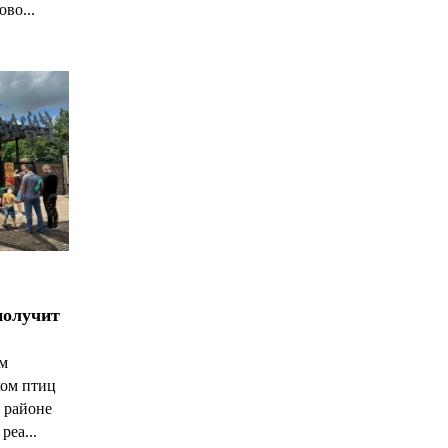
ово...
получит
ым
ком птиц
 районе
реа...