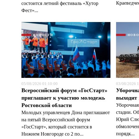
Краеведчес
состоится летний фестиваль «Хутор
Фест»...
НОВОСТИ
НОВ
05/08/2026 01:10:00
03/08/2026 1
Всероссийский форум «ГосСтарт»
Уборочн
приглашает к участию молодежь
выходит
Ростовской области
Уборочная
стадии. О
Молодых управленцев Дона приглашают
Юрий Слюс
на пятый Всероссийский форум
обмолочено
«ГосСтарт», который состоится в
порядк...
Нижнем Новгороде со 2 по...