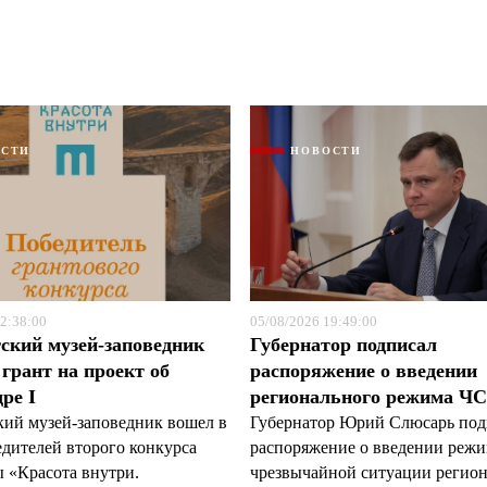
ОСТИ
НОВОСТИ
Я согласен с
Я согласен с
политикой конфиденциальности и защиты информации
политикой конфиденциальности и защиты информации
2:38:00
05/08/2026 19:49:00
ский музей-заповедник
Губернатор подписал
грант на проект об
распоряжение о введении
ре I
регионального режима Ч
кий музей-заповедник вошел в
Губернатор Юрий Слюсарь под
едителей второго конкурса
распоряжение о введении реж
 «Красота внутри.
чрезвычайной ситуации регио