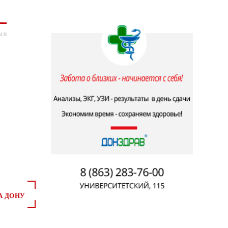
ся
А ДОНУ