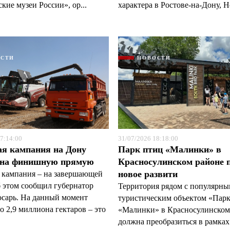
кие музеи России», ор...
характера в Ростове-на-Дону, Н
ОСТИ
НОВОСТИ
7:14:00
31/07/2026 18:18:00
ая кампания на Дону
Парк птиц «Малинки» в
 на финишную прямую
Красносулинском районе 
новое развити
 кампания – на завершающей
б этом сообщил губернатор
Территория рядом с популярн
арь. На данный момент
туристическим объектом «Пар
 2,9 миллиона гектаров – это
«Малинки» в Красносулинском
должна преобразиться в рамках 