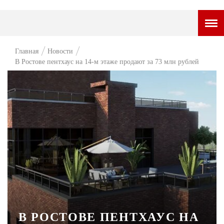
ГОРОДСКОЙ ПОРТАЛ
Главная
Новости
В Ростове пентхаус на 14-м этаже продают за 73 млн рублей
НОВОСТИ
ВОПРОС НЕДЕЛИ
ПРЕМЬЕРА
ТАМ И ТУТ
СТИЛЬ ЖИЗНИ
ХАЙП
ЧЕЛОВЕК ОСОБЕННЫЙ
КУЛЬТ ЕДЫ
В РОСТОВЕ ПЕНТХАУС НА
АФИША