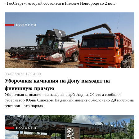
«ГосСтарт», который состоится в Нижнем Новгороде со 2 по...
НОВОСТИ
Я согласен с
политикой конфиденциальности и
защиты информации*
Я согласен с
политикой конфиденциальности и
защиты информации*
03/08/2026 17:14:00
Уборочная кампания на Дону выходит на
финишную прямую
Уборочная кампания – на завершающей стадии. Об этом сообщил
губернатор Юрий Слюсарь. На данный момент обмолочено 2,9 миллиона
гектаров – это порядк...
НОВОСТИ