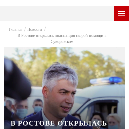
ГОРОДСКОЙ ПОРТАЛ
Главная
Новости
В Ростове открылась подстанция скорой помощи в
НОВОСТИ
Суворовском
ВОПРОС НЕДЕЛИ
ПРЕМЬЕРА
ТАМ И ТУТ
СТИЛЬ ЖИЗНИ
ХАЙП
ЧЕЛОВЕК ОСОБЕННЫЙ
КУЛЬТ ЕДЫ
В РОСТОВЕ ОТКРЫЛАСЬ
АФИША