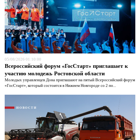
НОВОСТИ
Я согласен с
политикой конфиденциальности и
защиты информации*
Я согласен с
политикой конфиденциальности и
защиты информации*
05/08/2026 01:10:00
Всероссийский форум «ГосСтарт» приглашает к
участию молодежь Ростовской области
Молодых управленцев Дона приглашают на пятый Всероссийский форум
«ГосСтарт», который состоится в Нижнем Новгороде со 2 по...
НОВОСТИ