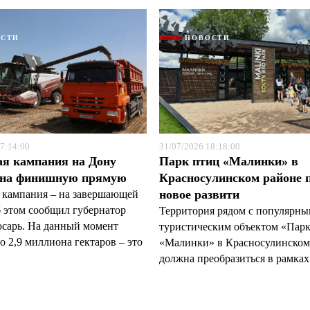
ОСТИ
НОВОСТИ
7:14:00
31/07/2026 18:18:00
ая кампания на Дону
Парк птиц «Малинки» в
 на финишную прямую
Красносулинском районе 
новое развити
 кампания – на завершающей
б этом сообщил губернатор
Территория рядом с популярн
арь. На данный момент
туристическим объектом «Пар
 2,9 миллиона гектаров – это
«Малинки» в Красносулинском
должна преобразиться в рамках 