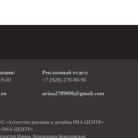
акции:
Рекламный отдел:
19-02
+7 (928) 270-90-96
.ru
arina2709096@gmail.com
ОО «Агентство рекламы и дизайна РИА-ЦЕНТР»
О «РИА-ЦЕНТР»
иректор Ирина Леонидовна Ковалевская