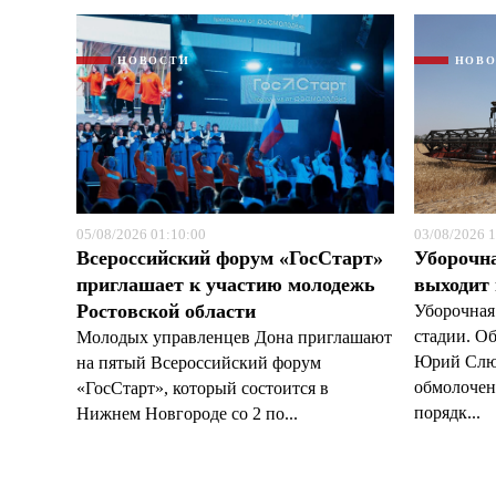
НОВОСТИ
НОВ
05/08/2026 01:10:00
03/08/2026 1
Всероссийский форум «ГосСтарт»
Уборочн
приглашает к участию молодежь
выходит
Ростовской области
Уборочная
стадии. О
Молодых управленцев Дона приглашают
Юрий Слюс
на пятый Всероссийский форум
обмолочено
«ГосСтарт», который состоится в
порядк...
Нижнем Новгороде со 2 по...