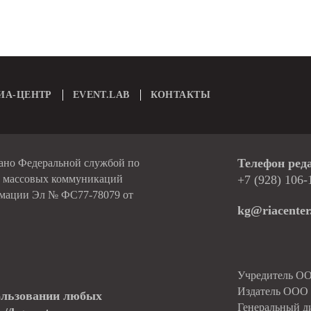
ИА-ЦЕНТР
EVENT.LAB
КОНТАКТЫ
Телефон ред
вано Федеральной службой по
и массовых коммуникаций
+7 (928) 106-
рмации Эл № ФС77-78079 от
kg@riacenter
Учредитель О
Издатель ОО
ользовании любых
Генеральный д