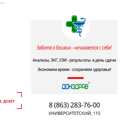
ся
А ДОНУ