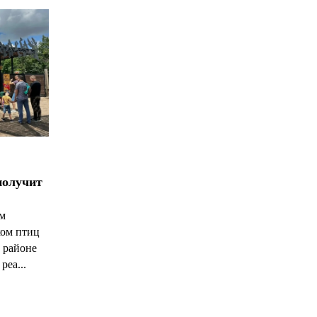
получит
ым
ком птиц
 районе
реа...