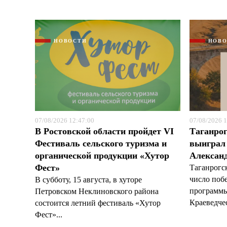
НОВОСТИ
НОВ
07/08/2026 12:47:00
07/08/2026 1
В Ростовской области пройдет VI
Таганрог
Фестиваль сельского туризма и
выиграл 
органической продукции «Хутор
Александ
Фест»
Таганрогс
число поб
В субботу, 15 августа, в хуторе
программы
Петровском Неклиновского района
Краеведчес
состоится летний фестиваль «Хутор
Фест»...