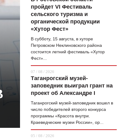
пройдет VI Фестиваль
ВОПРОС НЕДЕЛИ
сельского туризма и
ПРЕМЬЕРА
органической продукции
«Хутор Фест»
ТАМ И ТУТ
В субботу, 15 августа, в хуторе
СТИЛЬ ЖИЗНИ
Петровском Неклиновского района
состоится летний фестиваль «Хутор
ХАЙП
Фест»...
ЧЕЛОВЕК ОСОБЕННЫЙ
07 / 08 / 2026
Таганрогский музей-
КУЛЬТ ЕДЫ
заповедник выиграл грант на
В
АФИША
проект об Александре I
Таганрогский музей-заповедник вошел в
ЖУРНАЛ
число победителей второго конкурса
программы «Красота внутри.
Краеведческие музеи России», ор...
05 / 08 / 2026