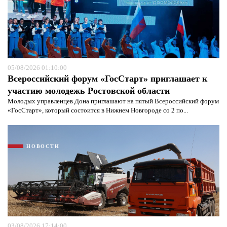
05/08/2026 01:10:00
Всероссийский форум «ГосСтарт» приглашает к
участию молодежь Ростовской области
Молодых управленцев Дона приглашают на пятый Всероссийский форум
«ГосСтарт», который состоится в Нижнем Новгороде со 2 по...
Я согласен с
политикой конфиденциальности и
защиты информации*
Я согласен с
политикой конфиденциальности и
защиты информации*
НОВОСТИ
03/08/2026 17:14:00