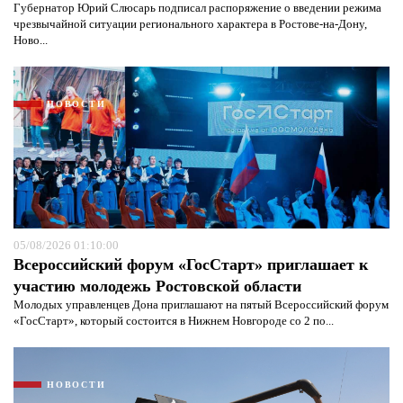
Губернатор Юрий Слюсарь подписал распоряжение о введении режима
чрезвычайной ситуации регионального характера в Ростове-на-Дону,
Ново...
НОВОСТИ
05/08/2026 01:10:00
Всероссийский форум «ГосСтарт» приглашает к
участию молодежь Ростовской области
Я согласен с
политикой конфиденциальности и
Молодых управленцев Дона приглашают на пятый Всероссийский форум
защиты информации*
Я согласен с
политикой конфиденциальности и
защиты информации*
«ГосСтарт», который состоится в Нижнем Новгороде со 2 по...
НОВОСТИ