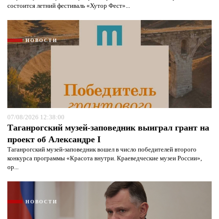
состоится летний фестиваль «Хутор Фест»...
НОВОСТИ
Я согласен с
политикой конфиденциальности и
защиты информации*
Я согласен с
политикой конфиденциальности и
защиты информации*
07/08/2026 12:38:00
Таганрогский музей-заповедник выиграл грант на
проект об Александре I
Таганрогский музей-заповедник вошел в число победителей второго
конкурса программы «Красота внутри. Краеведческие музеи России»,
ор...
НОВОСТИ