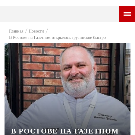
ГОРОДСКОЙ ПОРТАЛ
Главная
Новости
В Ростове на Газетном открылось грузинское быстро
НОВОСТИ
ВОПРОС НЕДЕЛИ
ПРЕМЬЕРА
ТАМ И ТУТ
СТИЛЬ ЖИЗНИ
ХАЙП
ЧЕЛОВЕК ОСОБЕННЫЙ
КУЛЬТ ЕДЫ
В РОСТОВЕ НА ГАЗЕТНОМ
АФИША