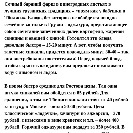
Сочный бараний фарш в виноградных листьях в
лучших грузинских традициях – «прям как у бабушки в
Тбилиси». Блюдо, без которого не обойдется ни одно
семейное застолье в Грузии – оджахури, представляющее
собой сочетание запеченных долек картофеля, жареной
свинины и овощей с кинзой. Готовятся эти блюда
довольно быстро – 15-20 минут. А вот, чтобы получить
заветные хинкали, придется подождать минут 30-40 – так
они востребованы посетителями! Перед подачей блюд,
чтобы скрасить ожидание, вам предложат комплимент –
воду с лимоном и льдом.
В новом бистро средние для Ростова цены. Так одна
штука хинкалей вам обойдется в 85 рублей. Для
сравнения, в том же Тбилиси хинкали стоят от 40 рублей
за штуку, в Москве – около 50-60 рублей. Цена
классической «лодочки», хачапури по-аджарски, - 370
рублей, с изысками в виде креветок и т.п. – более 400
рублей. Горячий оджахури вам подадут за 350 рублей. В