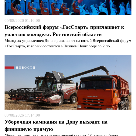
05/08/2026 01:10:00
Всероссийский форум «ГосСтарт» приглашает к
участию молодежь Ростовской области
Молодых управленцев Дона приглашают на пятый Всероссийский форум
«ГосСтарт», который состоится в Нижнем Новгороде со 2 по...
Я согласен с
политикой конфиденциальности и
НОВОСТИ
защиты информации*
Я согласен с
политикой конфиденциальности и
защиты информации*
03/08/2026 17:14:00
Уборочная кампания на Дону выходит на
финишную прямую
Уборочная кампания – на завершающей стадии. Об этом сообщил