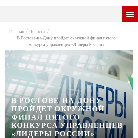
ГОРОДСКОЙ ПОРТАЛ
Главная
Новости
В Ростове-на-Дону пройдет окружной финал пятого
НОВОСТИ
конкурса управленцев «Лидеры России»
ВОПРОС НЕДЕЛИ
ПРЕМЬЕРА
ТАМ И ТУТ
СТИЛЬ ЖИЗНИ
В РОСТОВЕ-НА-ДОНУ
ХАЙП
ПРОЙДЕТ ОКРУЖНОЙ
ЧЕЛОВЕК ОСОБЕННЫЙ
ФИНАЛ ПЯТОГО
КОНКУРСА УПРАВЛЕНЦЕВ
КУЛЬТ ЕДЫ
«ЛИДЕРЫ РОССИИ»
АФИША