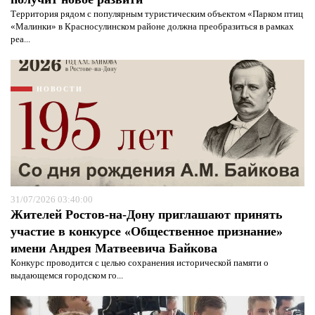
Территория рядом с популярным туристическим объектом «Парком птиц
«Малинки» в Красносулинском районе должна преобразиться в рамках
реа...
Я согласен с
политикой конфиденциальности и
защиты информации*
НОВОСТИ
Я согласен с
политикой конфиденциальности и
защиты информации*
31/07/2026 03:40:00
Жителей Ростов-на-Дону приглашают принять
участие в конкурсе «Общественное признание»
имени Андрея Матвеевича Байкова
Конкурс проводится с целью сохранения исторической памяти о
выдающемся городском го...