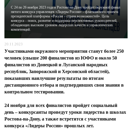
С 24 по 26 ноября 2023 года в Ростове-на-Дону пройдет окружной финал
пятого конкурса управленцев «Лидеры России» – флагманского проекта
ЖУРНАЛ
президентской платформы «Россия – страна возможностей». Цель
конкурса – поиск, развитие и поддержка перспективных руководителей,
обладающих высоким уровнем лидерских качеств и управленческих
компетенций.
20.11.2023
Участниками окружного мероприятия станут более 250
человек (свыше 200 финалистов из ЮФО и около 50
финалистов из Донецкой и Луганской народных
республик, Запорожской и Херсонской областей),
показавших наилучшие результаты по итогам
дистанционного отбора и подтвердивших свои знания в
контрольном тестировании.
24 ноября для всех финалистов пройдет социальный
день – конкурсанты проведут уроки лидерства в школах
Ростова-на-Дону, а также встретятся с участниками
конкурса «Лидеры России» прошлых лет.