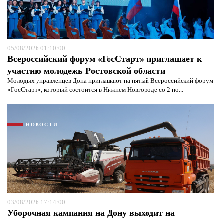
Я согласен с
политикой конфиденциальности и
защиты информации*
Я согласен с
политикой конфиденциальности и
защиты информации*
05/08/2026 01:10:00
Всероссийский форум «ГосСтарт» приглашает к
участию молодежь Ростовской области
Молодых управленцев Дона приглашают на пятый Всероссийский форум
«ГосСтарт», который состоится в Нижнем Новгороде со 2 по...
НОВОСТИ
03/08/2026 17:14:00
Уборочная кампания на Дону выходит на