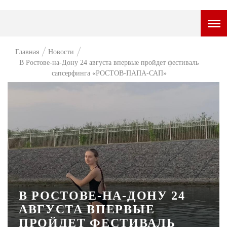
ГОРОДСКОЙ ПОРТАЛ
Главная
Новости
В Ростове-на-Дону 24 августа впервые пройдет фестиваль
НОВОСТИ
сапсерфинга «РОСТОВ-ПАПА-САП»
ВОПРОС НЕДЕЛИ
ПРЕМЬЕРА
ТАМ И ТУТ
СТИЛЬ ЖИЗНИ
ХАЙП
ЧЕЛОВЕК ОСОБЕННЫЙ
В РОСТОВЕ-НА-ДОНУ 24
АВГУСТА ВПЕРВЫЕ
КУЛЬТ ЕДЫ
ПРОЙДЕТ ФЕСТИВАЛЬ
АФИША