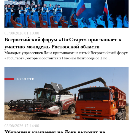
05/08/2026 01:10:00
Всероссийский форум «ГосСтарт» приглашает к
участию молодежь Ростовской области
Молодых управленцев Дона приглашают на пятый Всероссийский форум
«ГосСтарт», который состоится в Нижнем Новгороде со 2 по...
Я согласен с
политикой конфиденциальности и
защиты информации*
Я согласен с
политикой конфиденциальности и
НОВОСТИ
защиты информации*
03/08/2026 17:14:00
Уборочная кампания на Дону выходит на