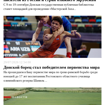
С 9 по 19 сентября Донская государственная публичная библиотека
станет площадкой для проведения «Мастерской Заха...
НОВОСТИ
Я согласен с
политикой конфиденциальности и
защиты информации*
Я согласен с
политикой конфиденциальности и
защиты информации*
29/07/2026 12:54:00
Донской борец стал победителем первенства мира
На прошедшем в Баку первенстве мира по греко-римской борьбе среди
юношей до 17 лет воспитанник Ростовского областного училища
олимпийского резерва Шамиль ...
НОВОСТИ