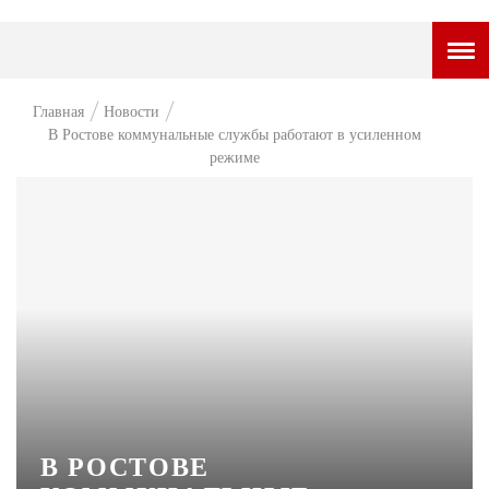
ГОРОДСКОЙ ПОРТАЛ
Главная
Новости
В Ростове коммунальные службы работают в усиленном
НОВОСТИ
режиме
ВОПРОС НЕДЕЛИ
ПРЕМЬЕРА
ТАМ И ТУТ
СТИЛЬ ЖИЗНИ
ХАЙП
ЧЕЛОВЕК ОСОБЕННЫЙ
КУЛЬТ ЕДЫ
В РОСТОВЕ
АФИША