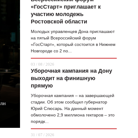
«ГосСтарт» приглашает к
ВОПРОС НЕДЕЛИ
участию молодежь
ПРЕМЬЕРА
Ростовской области
ТАМ И ТУТ
Молодых управленцев Дона приглашают
на пятый Всероссийский форум
СТИЛЬ ЖИЗНИ
«ГосСтарт», который состоится в Нижнем
Новгороде со 2 по...
ХАЙП
03 / 08 / 2026
ЧЕЛОВЕК ОСОБЕННЫЙ
Уборочная кампания на Дону
выходит на финишную
КУЛЬТ ЕДЫ
прямую
АФИША
Уборочная кампания – на завершающей
стадии. Об этом сообщил губернатор
млн
ЖУРНАЛ
Юрий Слюсарь. На данный момент
обмолочено 2,9 миллиона гектаров – это
порядк...
31 / 07 / 2026