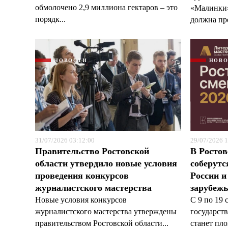
обмолочено 2,9 миллиона гектаров – это
«Малинки»
порядк...
должна пре
НОВОСТИ
НОВ
31/07/2026 03:12:00
29/07/2026 1
Правительство Ростовской
В Ростов
области утвердило новые условия
соберутс
проведения конкурсов
России и
журналистского мастерства
зарубеж
Новые условия конкурсов
С 9 по 19 
журналистского мастерства утверждены
государст
правительством Ростовской области...
станет пл