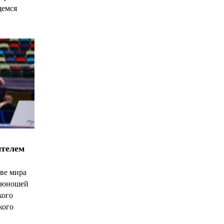
щемся
ителем
ве мира
и юношей
кого
кого