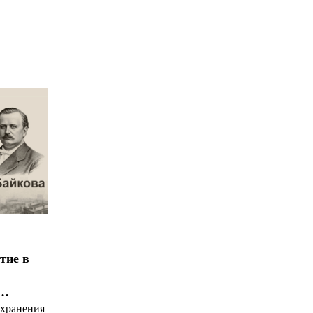
*
*
тие в
я…
охранения