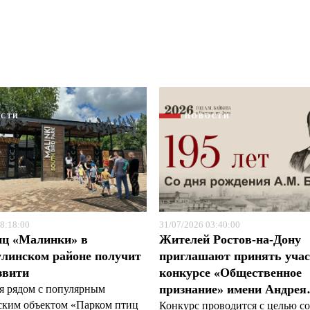
ОСТИ
НОВОСТИ
Я согласен с
Я согласен с
политикой конфиденциальности и защиты информации
политикой конфиденциальности и защиты информации
8:18:00
31/07/2026 03:40:00
иц «Малинки» в
Жителей Ростов-на-Дону
линском районе получит
приглашают принять учас
звити
конкурсе «Общественное
признание» имени Андре
я рядом с популярным
ским объектом «Парком птиц
Конкурс проводится с целью с