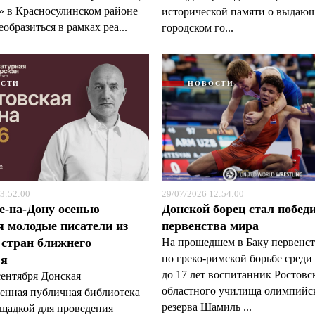
 в Красносулинском районе
исторической памяти о выдаю
образиться в рамках реа...
городском го...
ОСТИ
НОВОСТИ
3:52:00
29/07/2026 12:54:00
е-на-Дону осенью
Донской борец стал побед
я молодые писатели из
первенства мира
 стран ближнего
На прошедшем в Баку первенст
ья
по греко-римской борьбе сред
до 17 лет воспитанник Ростовс
сентября Донская
областного училища олимпийс
венная публичная библиотека
резерва Шамиль ...
ощадкой для проведения