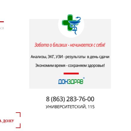
ся
А ДОНУ