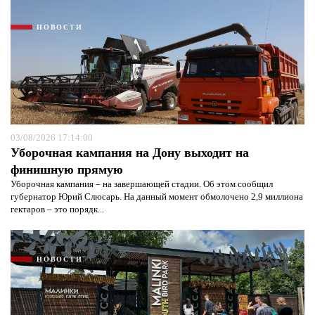
НОВОСТИ
Я согласен с
политикой конфиденциальности и
защиты информации*
Я согласен с
политикой конфиденциальности и
защиты информации*
03/08/2026 17:14:00
Уборочная кампания на Дону выходит на
финишную прямую
Уборочная кампания – на завершающей стадии. Об этом сообщил
губернатор Юрий Слюсарь. На данный момент обмолочено 2,9 миллиона
гектаров – это порядк...
НОВОСТИ