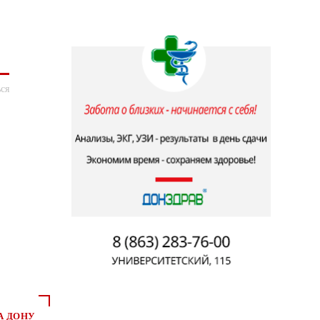
ся
А ДОНУ