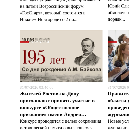
Юрий Слюс
на пятый Всероссийский форум
обмолочено
«ГосСтарт», который состоится в
порядк...
Нижнем Новгороде со 2 по...
НОВОСТИ
НОВ
31/07/2026 03:40:00
31/07/2026 0
Жителей Ростов-на-Дону
Правите
приглашают принять участие в
области 
конкурсе «Общественное
проведен
признание» имени Андрея…
журналис
Конкурс проводится с целью сохранения
Новые усл
исторической памяти о выдающемся
журналист