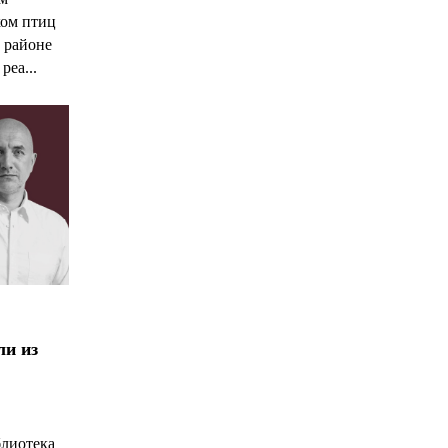
ком птиц
 районе
реа...
ли из
блиотека