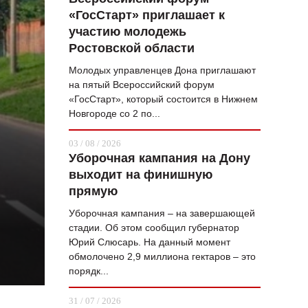
«ГосСтарт» приглашает к
ВОПРОС НЕДЕЛИ
участию молодежь
ПРЕМЬЕРА
Ростовской области
ТАМ И ТУТ
Молодых управленцев Дона приглашают
на пятый Всероссийский форум
СТИЛЬ ЖИЗНИ
«ГосСтарт», который состоится в Нижнем
Новгороде со 2 по...
ХАЙП
03 / 08 / 2026
ЧЕЛОВЕК ОСОБЕННЫЙ
Уборочная кампания на Дону
выходит на финишную
КУЛЬТ ЕДЫ
прямую
АФИША
Уборочная кампания – на завершающей
стадии. Об этом сообщил губернатор
ЖУРНАЛ
Юрий Слюсарь. На данный момент
обмолочено 2,9 миллиона гектаров – это
порядк...
31 / 07 / 2026