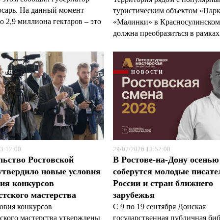
арь. На данный момент
туристическим объектом «Пар
 2,9 миллиона гектаров – это
«Малинки» в Красносулинском
должна преобразиться в рамках 
ОСТИ
НОВОСТИ
3:12:00
29/07/2026 13:52:00
льство Ростовской
В Ростове-на-Дону осенью
утвердило новые условия
соберутся молодые писате
ия конкурсов
России и стран ближнего
тского мастерства
зарубежья
овия конкурсов
С 9 по 19 сентября Донская
ского мастерства утверждены
государственная публичная би