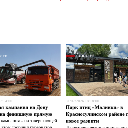
ОСТИ
НОВОСТИ
Я согласен с
Я согласен с
политикой конфиденциальности и защиты информации
политикой конфиденциальности и защиты информации
7:14:00
31/07/2026 18:18:00
ая кампания на Дону
Парк птиц «Малинки» в
 на финишную прямую
Красносулинском районе 
новое развити
 кампания – на завершающей
б этом сообщил губернатор
Территория рядом с популярн