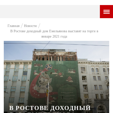
ГОРОДСКОЙ ПОРТАЛ
Главная
Новости
В Ростове доходный дом Емельянова выставят на торги в
НОВОСТИ
январе 2021 года
ВОПРОС НЕДЕЛИ
ПРЕМЬЕРА
ТАМ И ТУТ
СТИЛЬ ЖИЗНИ
ХАЙП
ЧЕЛОВЕК ОСОБЕННЫЙ
КУЛЬТ ЕДЫ
В РОСТОВЕ ДОХОДНЫЙ
АФИША