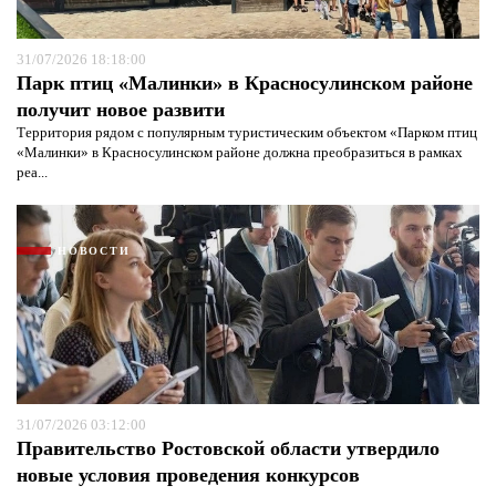
31/07/2026 18:18:00
Парк птиц «Малинки» в Красносулинском районе
получит новое развити
Территория рядом с популярным туристическим объектом «Парком птиц
«Малинки» в Красносулинском районе должна преобразиться в рамках
реа...
НОВОСТИ
Я согласен с
политикой конфиденциальности и
31/07/2026 03:12:00
защиты информации*
Я согласен с
политикой конфиденциальности и
защиты информации*
Правительство Ростовской области утвердило
новые условия проведения конкурсов