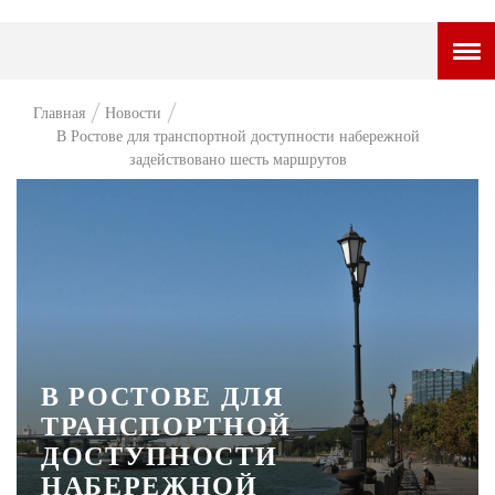
ГОРОДСКОЙ ПОРТАЛ
Главная
Новости
В Ростове для транспортной доступности набережной
НОВОСТИ
задействовано шесть маршрутов
ВОПРОС НЕДЕЛИ
ПРЕМЬЕРА
ТАМ И ТУТ
СТИЛЬ ЖИЗНИ
ХАЙП
В РОСТОВЕ ДЛЯ
ЧЕЛОВЕК ОСОБЕННЫЙ
ТРАНСПОРТНОЙ
ДОСТУПНОСТИ
КУЛЬТ ЕДЫ
НАБЕРЕЖНОЙ
АФИША