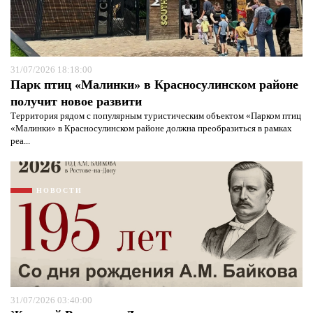
31/07/2026 18:18:00
Парк птиц «Малинки» в Красносулинском районе
получит новое развити
Территория рядом с популярным туристическим объектом «Парком птиц
«Малинки» в Красносулинском районе должна преобразиться в рамках
реа...
НОВОСТИ
Я согласен с
политикой конфиденциальности и
защиты информации*
Я согласен с
политикой конфиденциальности и
31/07/2026 03:40:00
защиты информации*