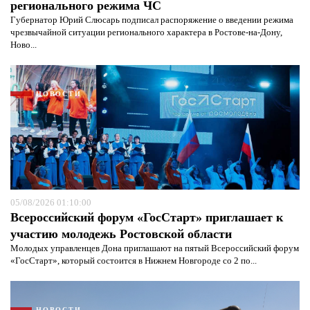
регионального режима ЧС
Губернатор Юрий Слюсарь подписал распоряжение о введении режима
чрезвычайной ситуации регионального характера в Ростове-на-Дону,
Ново...
НОВОСТИ
05/08/2026 01:10:00
Всероссийский форум «ГосСтарт» приглашает к
Я согласен с
политикой конфиденциальности и
участию молодежь Ростовской области
защиты информации*
Я согласен с
политикой конфиденциальности и
Молодых управленцев Дона приглашают на пятый Всероссийский форум
защиты информации*
«ГосСтарт», который состоится в Нижнем Новгороде со 2 по...
НОВОСТИ