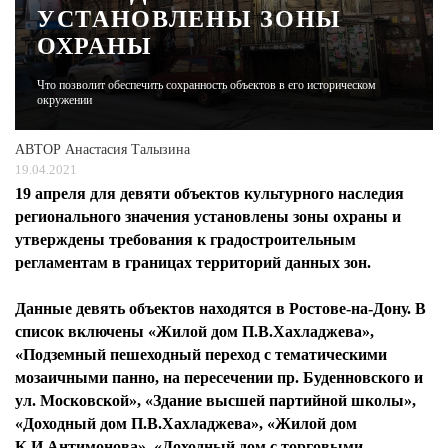
УСТАНОВЛЕНЫ ЗОНЫ
ОХРАНЫ
ЖУРНАЛ
Что позволит обеспечить сохранность объектов в его историческом
окружении
АВТОР
Анастасия Талызина
19.04.2021
19 апреля для девяти объектов культурного наследия
регионального значения установлены зоны охраны и
утверждены требования к градостроительным
регламентам в границах территорий данных зон.
Данные девять объектов находятся в Ростове-на-Дону. В
список включены «Жилой дом П.В.Хахладжева»,
«Подземный пешеходный переход с тематическими
мозаичными панно, на пересечении пр. Буденновского и
ул. Московской», «Здание высшей партийной школы»,
«Доходный дом П.В.Хахладжева», «Жилой дом
К.И.Антимонова», «Доходный дом с торговыми