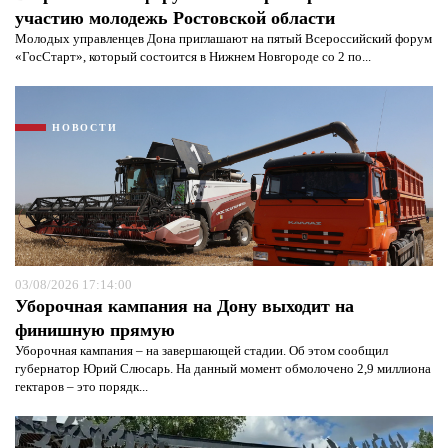
участию молодежь Ростовской области
Молодых управленцев Дона приглашают на пятый Всероссийский форум
«ГосСтарт», который состоится в Нижнем Новгороде со 2 по...
НОВОСТИ
Я согласен с
политикой конфиденциальности и
защиты информации*
Я согласен с
политикой конфиденциальности и
защиты информации*
03/08/2026 17:14:00
Уборочная кампания на Дону выходит на
финишную прямую
Уборочная кампания – на завершающей стадии. Об этом сообщил
губернатор Юрий Слюсарь. На данный момент обмолочено 2,9 миллиона
гектаров – это порядк...