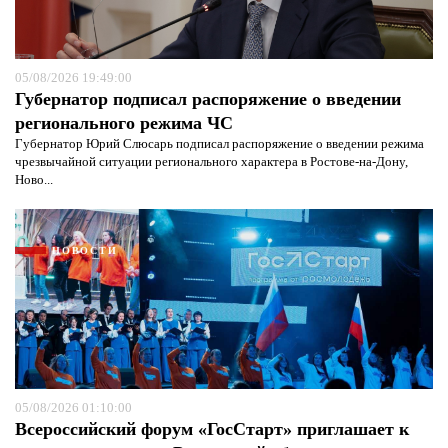
05/08/2026 19:49:00
Губернатор подписал распоряжение о введении
регионального режима ЧС
Губернатор Юрий Слюсарь подписал распоряжение о введении режима
чрезвычайной ситуации регионального характера в Ростове-на-Дону,
Ново...
НОВОСТИ
Я согласен с
политикой конфиденциальности и
защиты информации*
05/08/2026 01:10:00
Я согласен с
политикой конфиденциальности и
защиты информации*
Всероссийский форум «ГосСтарт» приглашает к