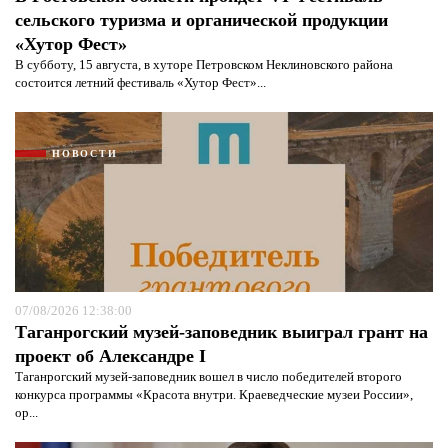
сельского туризма и органической продукции
«Хутор Фест»
В субботу, 15 августа, в хуторе Петровском Неклиновского района
состоится летний фестиваль «Хутор Фест»...
НОВОСТИ
Я согласен с
политикой конфиденциальности и
защиты информации*
Я согласен с
политикой конфиденциальности и
защиты информации*
07/08/2026 12:38:00
Таганрогский музей-заповедник выиграл грант на
проект об Александре I
Таганрогский музей-заповедник вошел в число победителей второго
конкурса программы «Красота внутри. Краеведческие музеи России»,
ор...