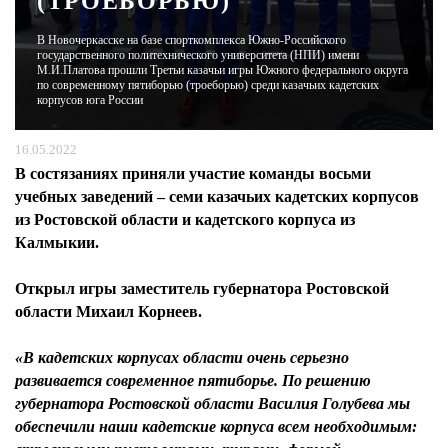
(ТРОЕБОРЬЮ)
В Новочеркасске на базе спорткомплекса Южно-Российского
ЖУРНАЛ
государственного политехнического университета (НПИ) имени
М.И.Платова прошли Третьи казачьи игры Южного федерального округа
по современному пятиборью (троеборью) среди казачьих кадетских
корпусов юга России
16.05.2022
В состязаниях приняли участие команды восьми
учебных заведений – семи казачьих кадетских корпусов
из Ростовской области и кадетского корпуса из
Калмыкии.
Открыл игры заместитель губернатора Ростовской
области
Михаил Корнеев.
«В кадетских корпусах области очень серьезно
развивается современное пятиборье. По решению
губернатора Ростовской области Василия Голубева мы
обеспечили наши кадетские корпуса всем необходимым: