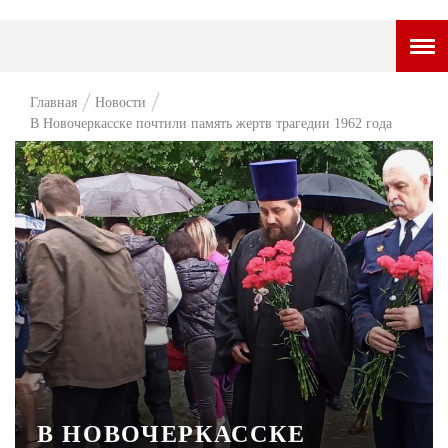
ГОРОДСКОЙ ПОРТАЛ
Главная
Новости
В Новочеркасске почтили память жертв трагедии 1962 года
НОВОСТИ
ВОПРОС НЕДЕЛИ
ПРЕМЬЕРА
ТАМ И ТУТ
СТИЛЬ ЖИЗНИ
ХАЙП
ЧЕЛОВЕК ОСОБЕННЫЙ
КУЛЬТ ЕДЫ
В НОВОЧЕРКАССКЕ
АФИША