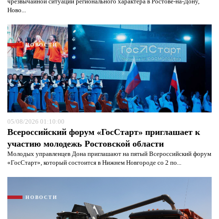
чрезвычайной ситуации регионального характера в Ростове-на-Дону,
Ново...
НОВОСТИ
05/08/2026 01:10:00
Всероссийский форум «ГосСтарт» приглашает к
участию молодежь Ростовской области
Я согласен с
политикой конфиденциальности и
Молодых управленцев Дона приглашают на пятый Всероссийский форум
защиты информации*
Я согласен с
политикой конфиденциальности и
«ГосСтарт», который состоится в Нижнем Новгороде со 2 по...
защиты информации*
НОВОСТИ