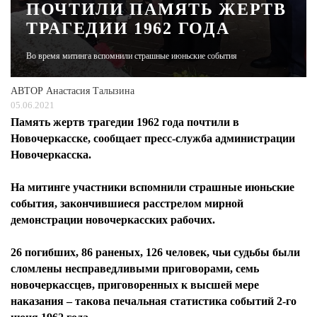
ПОЧТИЛИ ПАМЯТЬ ЖЕРТВ
ТРАГЕДИИ 1962 ГОДА
ЖУРНАЛ
Во время митинга вспомнили страшные июньские события
АВТОР
Анастасия Талызина
05.06.2021
Память жертв трагедии 1962 года почтили в
Новочеркасске, сообщает пресс-служба администрации
Новочеркасска.
На митинге участники вспомнили страшные июньские
события, закончившиеся расстрелом мирной
демонстрации новочеркасских рабочих.
26 погибших, 86 раненых, 126 человек, чьи судьбы были
сломлены несправедливыми приговорами, семь
новочеркассцев, приговоренных к высшей мере
наказания – такова печальная статистика событий 2-го