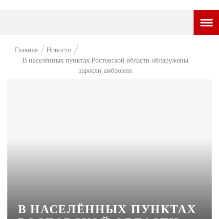
ГОРОДСКОЙ ПОРТАЛ
Главная
Новости
В населённых пунктах Ростовской области обнаружены
НОВОСТИ
заросли амброзии
ВОПРОС НЕДЕЛИ
ПРЕМЬЕРА
ТАМ И ТУТ
СТИЛЬ ЖИЗНИ
ХАЙП
ЧЕЛОВЕК ОСОБЕННЫЙ
КУЛЬТ ЕДЫ
В НАСЕЛЁННЫХ ПУНКТАХ
АФИША