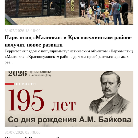
31/07/2026 18:18:00
Парк птиц «Малинки» в Красносулинском районе
получит новое развити
Территория рядом с популярным туристическим объектом «Парком птиц
«Малинки» в Красносулинском районе должна преобразиться в рамках
реа...
НОВОСТИ
Я согласен с
политикой конфиденциальности и
защиты информации*
Я согласен с
политикой конфиденциальности и
31/07/2026 03:40:00
защиты информации*