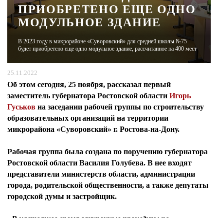
ПРИОБРЕТЕНО ЕЩЕ ОДНО
МОДУЛЬНОЕ ЗДАНИЕ
ЖУРНАЛ
В 2023 году в микрорайоне «Суворовский» для средней школы №75
будет приобретено еще одно модульное здание, рассчитанное на 400 мест
25.11.2022
Об этом сегодня, 25 ноября, рассказал
первый
заместитель губернатора Ростовской области
Игорь
Гуськов
на заседании рабочей группы по строительству
образовательных организаций на территории
микрорайона «Суворовский» г. Ростова-на-Дону.
Рабочая группа была создана по поручению губернатора
Ростовской области Василия Голубева. В нее входят
представители министерств области, администрации
города, родительской общественности, а также депутаты
городской думы и застройщик.