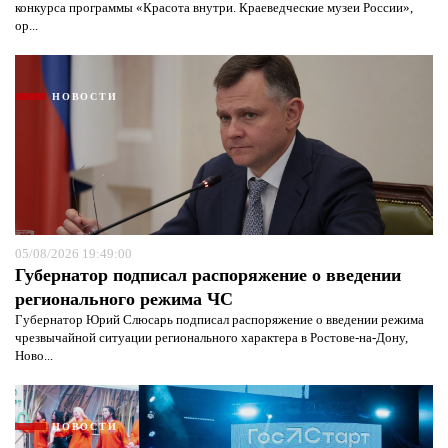
конкурса программы «Красота внутри. Краеведческие музеи России»,
ор...
НОВОСТИ
05/08/2026 19:49:00
Я согласен с
политикой конфиденциальности и
защиты информации*
Губернатор подписал распоряжение о введении
Я согласен с
политикой конфиденциальности и
защиты информации*
регионального режима ЧС
Губернатор Юрий Слюсарь подписал распоряжение о введении режима
чрезвычайной ситуации регионального характера в Ростове-на-Дону,
Ново...
НОВОСТИ