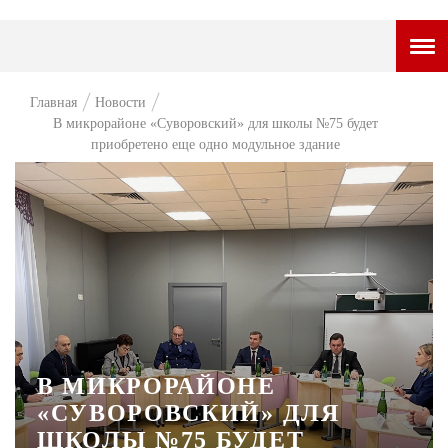
ГОРОДСКОЙ ПОРТАЛ
Главная
Новости
В микрорайоне «Суворовский» для школы №75 будет
НОВОСТИ
приобретено еще одно модульное здание
ВОПРОС НЕДЕЛИ
ПРЕМЬЕРА
ТАМ И ТУТ
СТИЛЬ ЖИЗНИ
ХАЙП
ЧЕЛОВЕК ОСОБЕННЫЙ
В МИКРОРАЙОНЕ
«СУВОРОВСКИЙ» ДЛЯ
КУЛЬТ ЕДЫ
ШКОЛЫ №75 БУДЕТ
АФИША