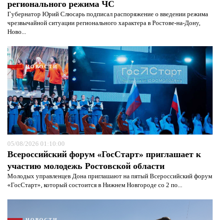
регионального режима ЧС
Губернатор Юрий Слюсарь подписал распоряжение о введении режима
чрезвычайной ситуации регионального характера в Ростове-на-Дону,
Ново...
НОВОСТИ
05/08/2026 01:10:00
Всероссийский форум «ГосСтарт» приглашает к
Я согласен с
политикой конфиденциальности и
участию молодежь Ростовской области
защиты информации*
Я согласен с
политикой конфиденциальности и
Молодых управленцев Дона приглашают на пятый Всероссийский форум
защиты информации*
«ГосСтарт», который состоится в Нижнем Новгороде со 2 по...
НОВОСТИ