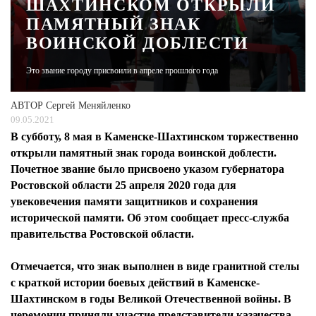
ШАХТИНСКОМ ОТКРЫЛИ
ПАМЯТНЫЙ ЗНАК
ЖУРНАЛ
ВОИНСКОЙ ДОБЛЕСТИ
Это звание городу присвоили в апреле прошлого года
АВТОР
Сергей Меняйленко
09.05.2021
В субботу, 8 мая в Каменске-Шахтинском торжественно
открыли памятный знак города воинской доблести.
Почетное звание было присвоено указом губернатора
Ростовской области 25 апреля 2020 года для
увековечения памяти защитников и сохранения
исторической памяти. Об этом сообщает пресс-служба
правительства Ростовской области.
Отмечается, что знак выполнен в виде гранитной стелы
с краткой истории боевых действий в Каменске-
Шахтинском в годы Великой Отечественной войны. В
церемонии приняли участие представители казачества,