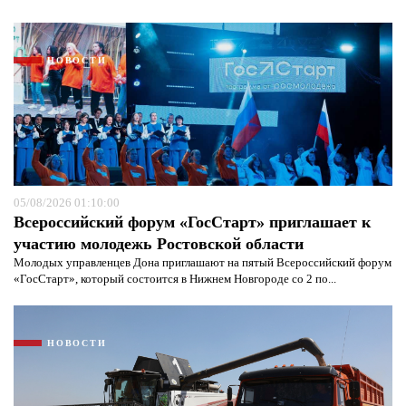
НОВОСТИ
05/08/2026 01:10:00
Всероссийский форум «ГосСтарт» приглашает к
участию молодежь Ростовской области
Молодых управленцев Дона приглашают на пятый Всероссийский форум
Я согласен с
политикой конфиденциальности и
«ГосСтарт», который состоится в Нижнем Новгороде со 2 по...
защиты информации*
Я согласен с
политикой конфиденциальности и
защиты информации*
НОВОСТИ