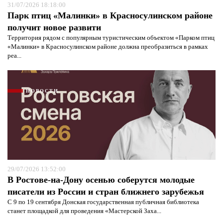
31/07/2026 18:18:00
Парк птиц «Малинки» в Красносулинском районе
получит новое развити
Территория рядом с популярным туристическим объектом «Парком птиц
«Малинки» в Красносулинском районе должна преобразиться в рамках
реа...
НОВОСТИ
Я согласен с
политикой конфиденциальности и
29/07/2026 13:52:00
защиты информации*
Я согласен с
политикой конфиденциальности и
В Ростове-на-Дону осенью соберутся молодые
защиты информации*
писатели из России и стран ближнего зарубежья
С 9 по 19 сентября Донская государственная публичная библиотека
станет площадкой для проведения «Мастерской Заха...