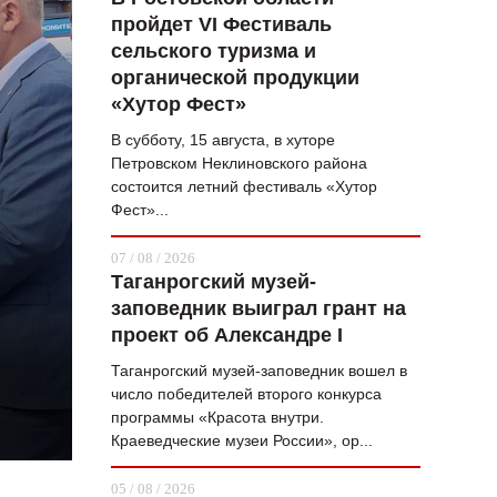
пройдет VI Фестиваль
ВОПРОС НЕДЕЛИ
сельского туризма и
ПРЕМЬЕРА
органической продукции
«Хутор Фест»
ТАМ И ТУТ
В субботу, 15 августа, в хуторе
СТИЛЬ ЖИЗНИ
Петровском Неклиновского района
состоится летний фестиваль «Хутор
ХАЙП
Фест»...
ЧЕЛОВЕК ОСОБЕННЫЙ
07 / 08 / 2026
Таганрогский музей-
КУЛЬТ ЕДЫ
заповедник выиграл грант на
АФИША
проект об Александре I
Таганрогский музей-заповедник вошел в
ЖУРНАЛ
число победителей второго конкурса
программы «Красота внутри.
Краеведческие музеи России», ор...
05 / 08 / 2026