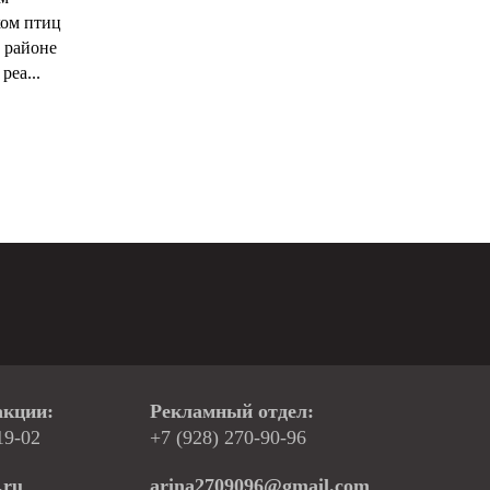
ком птиц
 районе
реа...
акции:
Рекламный отдел:
19-02
+7 (928) 270-90-96
.ru
arina2709096@gmail.com