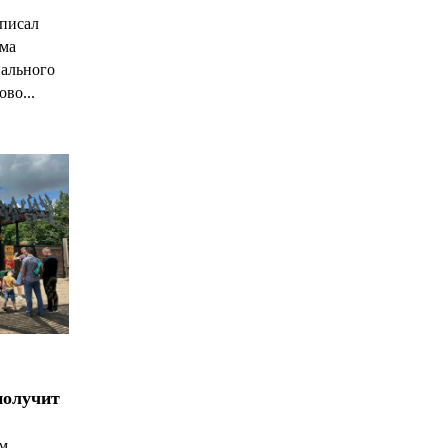
С
писал
има
нального
ово...
получит
ым