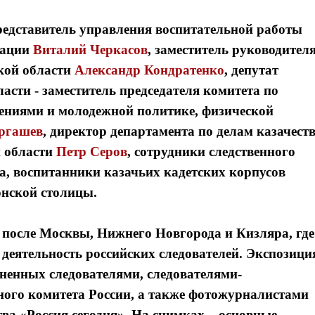
редставитель управления воспитательной работы
рации
Виталий Черкасов
, заместитель руководител
кой области
Александр Кондратенко
, депутат
асти - заместитель председателя комитета по
ениями и молодежной политике, физической
ргашев
, директор департамента по делам казачест
й области
Петр Серов
,
сотрудники следственного
а, воспитанники казачьих кадетских корпусов
онской столицы.
 после Москвы, Нижнего Новгорода и Кизляра, где
еятельность российских следователей. Экспозици
ненных следователями, следователями-
ого комитета России, а также фотожурналистами
а «Россия сегодня». На снимках – основные