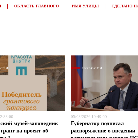
П
ОБЛАСТЬ ГЛАВНОГО
ИМЯ УЛИЦЫ
СДЕЛАНО Н
Я согласен с
Я согласен с
политикой конфиденциальности и защиты информации
политикой конфиденциальности и защиты информации
ОСТИ
НОВОСТИ
2:38:00
05/08/2026 19:49:00
ский музей-заповедник
Губернатор подписал
грант на проект об
распоряжение о введении