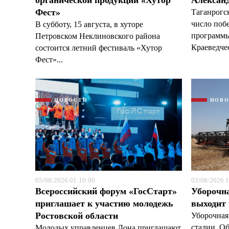
органической продукции «Хутор
Александ
Фест»
Таганрогс
число поб
В субботу, 15 августа, в хуторе
программы
Петровском Неклиновского района
Краеведчес
состоится летний фестиваль «Хутор
Фест»...
НОВОСТИ
НОВ
05/08/2026 01:10:00
03/08/2026 1
Всероссийский форум «ГосСтарт»
Уборочн
приглашает к участию молодежь
выходит
Ростовской области
Уборочная
стадии. О
Молодых управленцев Дона приглашают