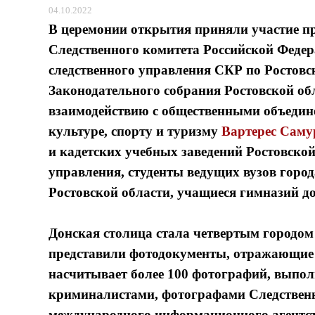
04.10.2022
В церемонии открытия приняли участие
п
Следственного комитета Российской Феде
следственного управления СКР по Ростовс
Законодательного собрания Ростовской обл
взаимодействию с общественными объедин
культуре, спорту и туризму
Вартерес Саму
и кадетских учебных заведений Ростовско
управления, студенты ведущих вузов город
Ростовской области, учащиеся гимназий д
Донская столица стала четвертым городом
представили фотодокументы, отражающие д
насчитывает более 100 фотографий, выпол
криминалистами, фотографами Следственн
международного информационного агентств