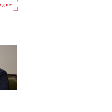
А ДОНУ
*
*