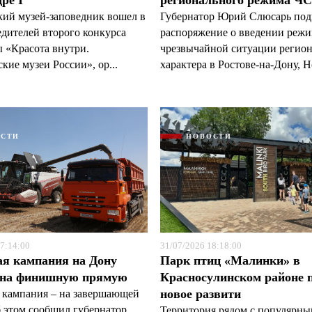
ре I
регионального режима Ч
кий музей-заповедник вошел в
Губернатор Юрий Слюсарь под
едителей второго конкурса
распоряжение о введении реж
 «Красота внутри.
чрезвычайной ситуации регио
кие музеи России», ор...
характера в Ростове-на-Дону, Н
ОСТИ
НОВОСТИ
7:14:00
31/07/2026 18:18:00
ая кампания на Дону
Парк птиц «Малинки» в
 на финишную прямую
Красносулинском районе 
новое развити
 кампания – на завершающей
б этом сообщил губернатор
Территория рядом с популярн