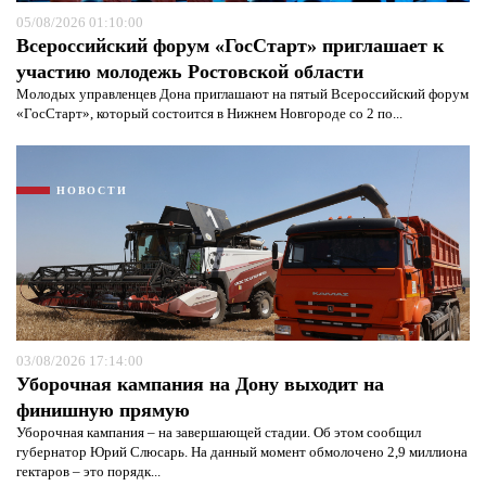
05/08/2026 01:10:00
Всероссийский форум «ГосСтарт» приглашает к
участию молодежь Ростовской области
Молодых управленцев Дона приглашают на пятый Всероссийский форум
«ГосСтарт», который состоится в Нижнем Новгороде со 2 по...
НОВОСТИ
Я согласен с
политикой конфиденциальности и
защиты информации*
Я согласен с
политикой конфиденциальности и
защиты информации*
03/08/2026 17:14:00
Уборочная кампания на Дону выходит на
финишную прямую
Уборочная кампания – на завершающей стадии. Об этом сообщил
губернатор Юрий Слюсарь. На данный момент обмолочено 2,9 миллиона
гектаров – это порядк...