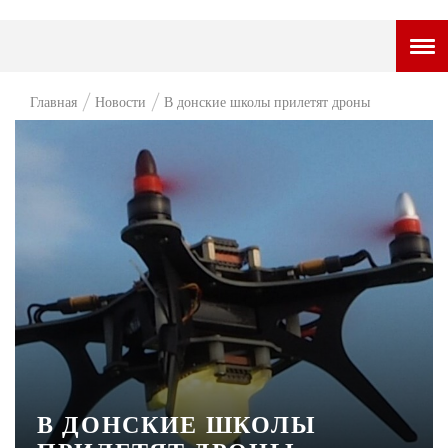
ГОРОДСКОЙ ПОРТАЛ
Главная
Новости
В донские школы прилетят дроны
НОВОСТИ
ВОПРОС НЕДЕЛИ
ПРЕМЬЕРА
ТАМ И ТУТ
СТИЛЬ ЖИЗНИ
ХАЙП
ЧЕЛОВЕК ОСОБЕННЫЙ
КУЛЬТ ЕДЫ
В ДОНСКИЕ ШКОЛЫ
АФИША