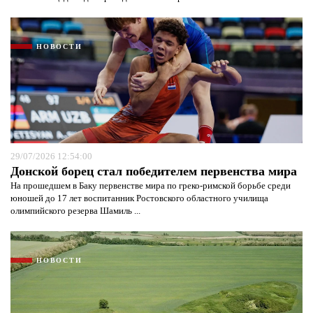
НОВОСТИ
Я согласен с
политикой конфиденциальности и
защиты информации*
Я согласен с
политикой конфиденциальности и
защиты информации*
29/07/2026 12:54:00
Донской борец стал победителем первенства мира
На прошедшем в Баку первенстве мира по греко-римской борьбе среди
юношей до 17 лет воспитанник Ростовского областного училища
олимпийского резерва Шамиль ...
НОВОСТИ